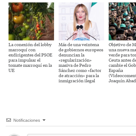
La conexión del lobby
Más de una veintena
Objetivo de M
marroquí con
de gobiernos europeos
una nueva ma
exdirigentes del PSOE
denuncian la
verde para t
para impulsar el
«regularización»
Ceuta antes d
tomate marroquí en la
masiva de Pedro
cambie el Gob
UE
Sánchez como «factor
España
de atracción» para la
(Videocoment
inmigración ilegal
Joaquín Abad
Notificaciones