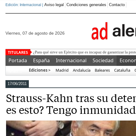
Aviso legal
Condiciones generales
Contacto
Edición: Internacional |
viernes, 07 de agosto de 2026
La Federaci
Portada
España
Internacional
Sociedad
Econo
Ediciones >
Madrid
Andalucía
Baleares
Cataluña
Más…
17/06/2011
Strauss-Kahn tras su dete
es esto? Tengo inmunidad