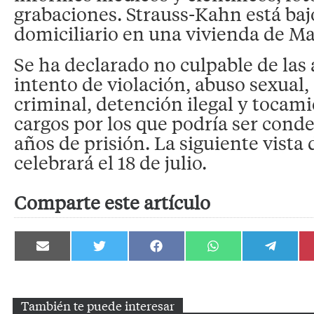
grabaciones. Strauss-Kahn está baj
domiciliario en una vivienda de M
Se ha declarado no culpable de las
intento de violación, abuso sexual,
criminal, detención ilegal y tocami
cargos por los que podría ser cond
años de prisión. La siguiente vista d
celebrará el 18 de julio.
Comparte este artículo
Compartir
Compartir
Compartir
Compartir
Compartir
en
en
en
en
en
Email
Twitter
Facebook
WhatsApp
Telegram
También te puede interesar