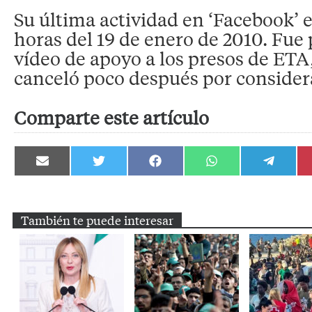
Su última actividad en ‘Facebook’ e
horas del 19 de enero de 2010. Fue 
vídeo de apoyo a los presos de ETA
canceló poco después por consider
Comparte este artículo
Compartir
Compartir
Compartir
Compartir
Compartir
en
en
en
en
en
Email
Twitter
Facebook
WhatsApp
Telegram
También te puede interesar