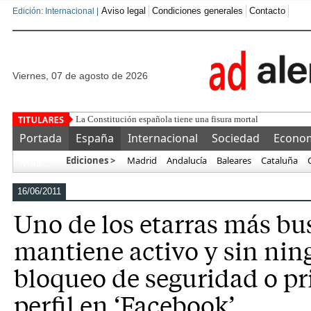
Aviso legal
Condiciones generales
Contacto
Edición: Internacional |
viernes, 07 de agosto de 2026
La conexión d
Portada
España
Internacional
Sociedad
Econo
Ediciones >
Madrid
Andalucía
Baleares
Cataluña
Más…
16/06/2011
Uno de los etarras más b
mantiene activo y sin nin
bloqueo de seguridad o pr
perfil en ‘Facebook’