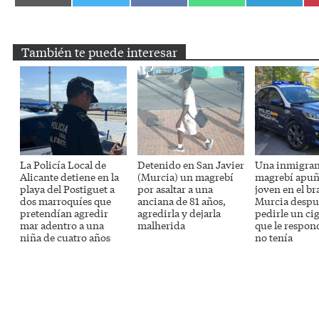
en
en
en
en
en
Email
Twitter
Facebook
WhatsApp
Telegram
También te puede interesar
La Policía Local de
Detenido en San Javier
Una inmigran
Alicante detiene en la
(Murcia) un magrebí
magrebí apuñ
playa del Postiguet a
por asaltar a una
joven en el br
dos marroquíes que
anciana de 81 años,
Murcia despu
pretendían agredir
agredirla y dejarla
pedirle un cig
mar adentro a una
malherida
que le respon
niña de cuatro años
no tenía