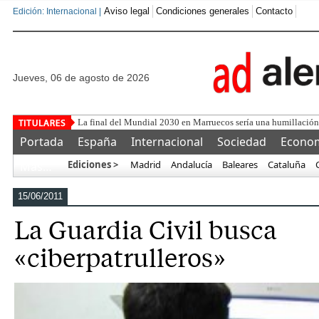
Aviso legal
Condiciones generales
Contacto
Edición: Internacional |
jueves, 06 de agosto de 2026
El CBD gana pr
Portada
España
Internacional
Sociedad
Econo
Ediciones >
Madrid
Andalucía
Baleares
Cataluña
Más…
15/06/2011
La Guardia Civil busca
«ciberpatrulleros»