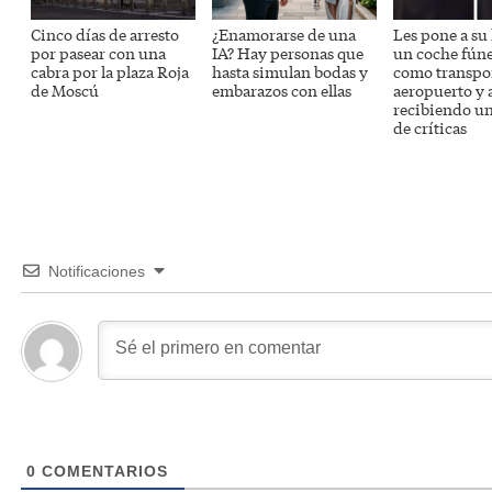
Cinco días de arresto
¿Enamorarse de una
Les pone a su
por pasear con una
IA? Hay personas que
un coche fún
cabra por la plaza Roja
hasta simulan bodas y
como transpor
de Moscú
embarazos con ellas
aeropuerto y 
recibiendo un
de críticas
Notificaciones
0
COMENTARIOS