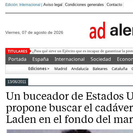
Aviso legal
Condiciones generales
Contacto
Edición: Internacional |
viernes, 07 de agosto de 2026
La Fe
Portada
España
Internacional
Sociedad
Econo
Ediciones >
Madrid
Andalucía
Baleares
Cataluña
Más…
13/06/2011
Un buceador de Estados U
propone buscar el cadáver
Laden en el fondo del mar