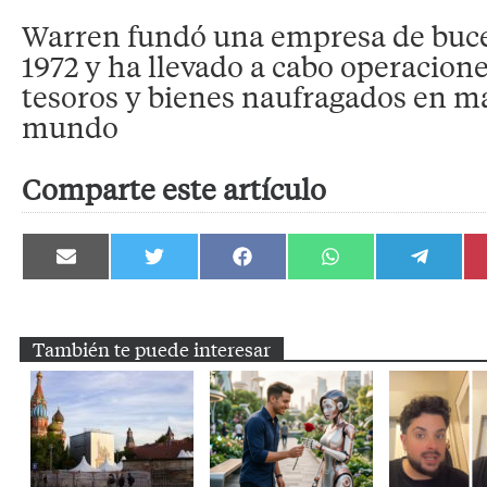
Warren fundó una empresa de buce
1972 y ha llevado a cabo operacion
tesoros y bienes naufragados en ma
mundo
Comparte este artículo
Compartir
Compartir
Compartir
Compartir
Compartir
en
en
en
en
en
Email
Twitter
Facebook
WhatsApp
Telegram
También te puede interesar