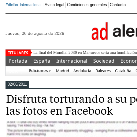
Aviso legal
Condiciones generales
Contacto
Edición: Internacional |
jueves, 06 de agosto de 2026
El CBD gana protagonis
Portada
España
Internacional
Sociedad
Econo
Ediciones >
Madrid
Andalucía
Baleares
Cataluña
Más…
02/06/2011
Disfruta torturando a su p
las fotos en Facebook