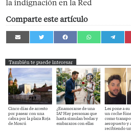
la indignación en la Red
Comparte este artículo
Compartir
Compartir
Compartir
Compartir
Compartir
en
en
en
en
en
Email
Twitter
Facebook
WhatsApp
Telegram
También te puede interesar
Cinco días de arresto
¿Enamorarse de una
Les pone a su
por pasear con una
IA? Hay personas que
un coche fún
cabra por la plaza Roja
hasta simulan bodas y
como transpor
de Moscú
embarazos con ellas
aeropuerto y 
recibiendo un