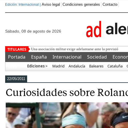
Aviso legal
Condiciones generales
Contacto
Edición: Internacional |
sábado, 08 de agosto de 2026
Una asociación militar exige adelantarse ante la previsión de
Portada
España
Internacional
Sociedad
Econo
Ediciones >
Madrid
Andalucía
Baleares
Cataluña
Más…
22/05/2011
Curiosidades sobre Rolan