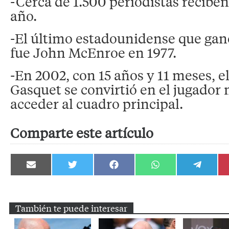
-Cerca de 1.500 periodistas recibe
año.
-El último estadounidense que ganó 
fue John McEnroe en 1977.
-En 2002, con 15 años y 11 meses, e
Gasquet se convirtió en el jugador
acceder al cuadro principal.
Comparte este artículo
Compartir
Compartir
Compartir
Compartir
Compartir
en
en
en
en
en
Email
Twitter
Facebook
WhatsApp
Telegram
También te puede interesar