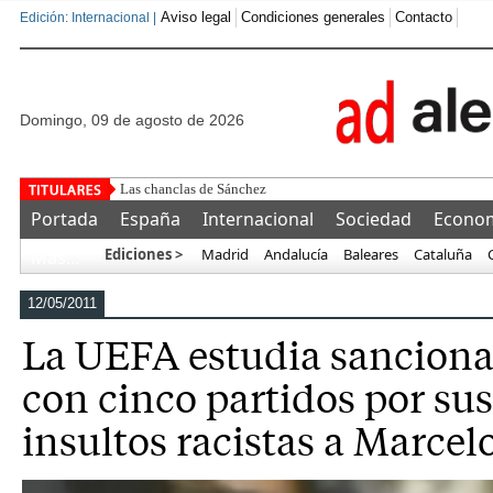
Aviso legal
Condiciones generales
Contacto
Edición: Internacional |
domingo, 09 de agosto de 2026
Portada
España
Internacional
Sociedad
Econo
Ediciones >
Madrid
Andalucía
Baleares
Cataluña
Más…
12/05/2011
La UEFA estudia sanciona
con cinco partidos por su
insultos racistas a Marcel