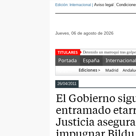
Aviso legal
Condicione
Edición: Internacional |
jueves, 06 de agosto de 2026
VOX presen
Portada
España
Internaciona
Ediciones >
Madrid
Andalu
Más…
26/04/2011
El Gobierno sig
entramado etarr
Justicia asegura
impugnar Bildu