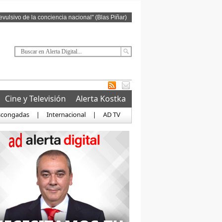
revulsivo de la conciencia nacional" (Blas Piñar)
Cine y Televisión
Alerta Kostka
scongadas
|
Internacional
|
AD TV