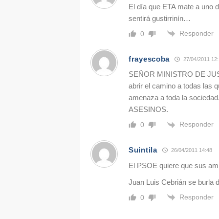
El día que ETA mate a uno 
sentirá gustirrinín…
Responder
0
frayescoba
27/04/2011 12
SEÑOR MINISTRO DE JUSTICIA
abrir el camino a todas las 
amenaza a toda la socie
ASESINOS.
Responder
0
Suintila
26/04/2011 14:48
El PSOE quiere que sus ami
Juan Luis Cebrián se burla 
Responder
0