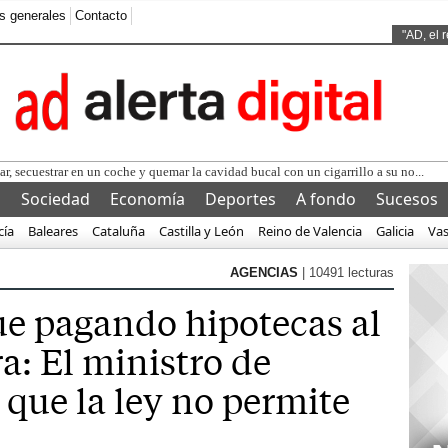
s generales
Contacto
Ads by
"AD, el 
l
Sociedad
Economía
Deportes
A fondo
Sucesos
cía
Baleares
Cataluña
Castilla y León
Reino de Valencia
Galicia
Va
AGENCIAS
| 10491 lecturas
ue pagando hipotecas al
a: El ministro de
 que la ley no permite