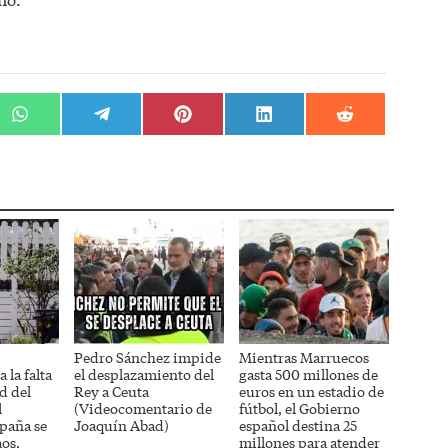
r
Compartir
Compartir
Compartir
Compartir
Compartir
en
en
en
en
en
WhatsApp
Telegram
Pinterest
LinkedIn
Reddit
Pedro Sánchez impide
Mientras Marruecos
 la falta
el desplazamiento del
gasta 500 millones de
d del
Rey a Ceuta
euros en un estadio de
l
(Videocomentario de
fútbol, el Gobierno
paña se
Joaquín Abad)
español destina 25
aos,
millones para atender