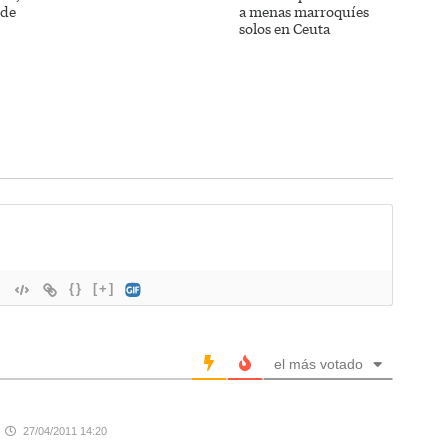
 de
a menas marroquíes
solos en Ceuta
{}
[+]
el más votado
27/04/2011 14:20