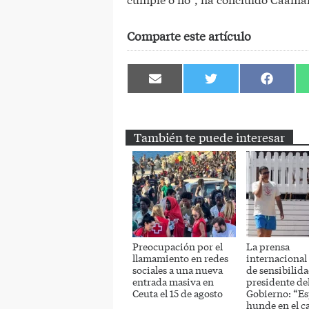
Comparte este artículo
Compartir
Compartir
Comparti
en
en
en
Email
Twitter
Facebook
También te puede interesar
Preocupación por el
La prensa
llamamiento en redes
internacional a
sociales a una nueva
de sensibilida
entrada masiva en
presidente de
Ceuta el 15 de agosto
Gobierno: “Es
hunde en el c