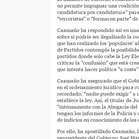
no permite impugnar una coalición 
candidatura por candidatura” para
“terroristas” o “formaron parte” de 
Caamaño ha respondido así en una 
sobre si podría ser ilegalizado la c
que han realizado los ‘populares’ 
de Partidos contempla la posibilid
partidos donde solo cabe la Ley Elec
criticar la “confusión” que está cr
que intenta hacer política “a costa”
Caamaño ha asegurado que el Gobier
en el ordenamiento jurídico para c
recordado, “nadie puede exigir” a 
establece la ley. Así, el titular de 
“intensamente con la Abogacía del 
tengan los informes de la Policía y
de indicios en conocimiento de los 
Por ello, ha apostillado Caamaño, 
expresidente del Gobierno José Mar