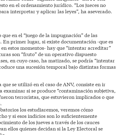
esto en el ordenamiento jurídico. “Los jueces no
para interpretar y aplicar las leyes”, ha aseverado.
o que en el “juego de la impugnación” de las
. En primer lugar, si existe documentación -que es
” en estos momentos- hay que “intentar acreditar”
turas son “fruto” de un operativo dispuesto
ses, en cuyo caso, ha matizado, se podría “intentar
produce una sucesión temporal bajo distintas formas
a que se utilizó en el caso de ANV, consiste en ir
a examinar si se produce “contaminación subjetiva,
 fueron terroristas, que estuvieron implicados o que
.
obatorios los estudiaremos, veremos cómo
o y si esos indicios son lo suficientemente
imiento de los jueves a través de los cauces
an ellos quienes decidan si la Ley Electoral se
ño.