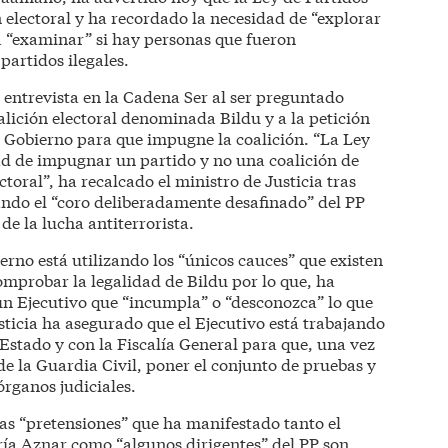
electoral y ha recordado la necesidad de “explorar
 “examinar” si hay personas que fueron
partidos ilegales.
entrevista en la Cadena Ser al ser preguntado
oalición electoral denominada Bildu y a la petición
al Gobierno para que impugne la coalición. “La Ley
ad de impugnar un partido y no una coalición de
toral”, ha recalcado el ministro de Justicia tras
eando el “coro deliberadamente desafinado” del PP
 de la lucha antiterrorista.
no está utilizando los “únicos cauces” que existen
omprobar la legalidad de Bildu por lo que, ha
un Ejecutivo que “incumpla” o “desconozca” lo que
Justicia ha asegurado que el Ejecutivo está trabajando
Estado y con la Fiscalía General para que, una vez
 de la Guardia Civil, poner el conjunto de pruebas y
órganos judiciales.
las “pretensiones” que ha manifestado tanto el
ía Aznar como “algunos dirigentes” del PP son