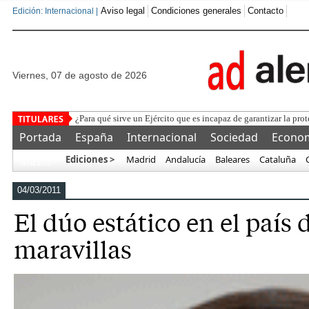
Aviso legal
Condiciones generales
Contacto
Edición: Internacional |
viernes, 07 de agosto de 2026
¿Para qué sirve un Ejército que es incapaz de garantizar la prot
Portada
España
Internacional
Sociedad
Econo
Ediciones >
Madrid
Andalucía
Baleares
Cataluña
Más…
04/03/2011
El dúo estático en el país 
maravillas