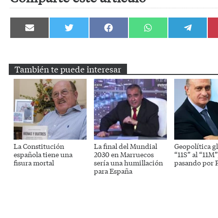
Compartir
Compartir
Compartir
Compartir
Compartir
en
en
en
en
en
Email
Twitter
Facebook
WhatsApp
Telegram
También te puede interesar
La Constitución
La final del Mundial
Geopolítica gl
española tiene una
2030 en Marruecos
“11S” al “11M”
fisura mortal
sería una humillación
pasando por P
para España