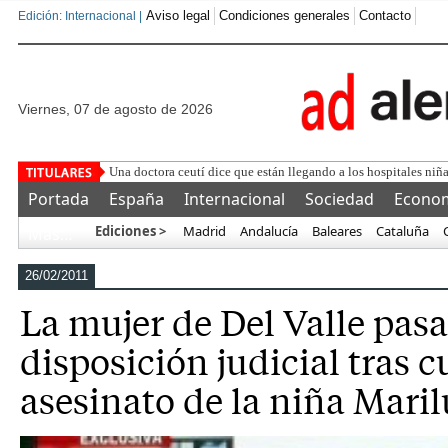
Aviso legal
Condiciones generales
Contacto
Edición: Internacional |
viernes, 07 de agosto de 2026
Ten
Portada
España
Internacional
Sociedad
Econo
Ediciones >
Madrid
Andalucía
Baleares
Cataluña
Más…
26/02/2011
La mujer de Del Valle pasa
disposición judicial tras c
asesinato de la niña Mari