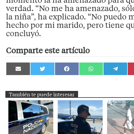
verdad. “No me ha amenazado, sól
la niña”, ha explicado. “No puedo 
hecho por mi marido, pero tiene qu
concluyó.
Comparte este artículo
Compartir
Compartir
Compartir
Compartir
Compartir
en
en
en
en
en
Email
Twitter
Facebook
WhatsApp
Telegram
También te puede interesar