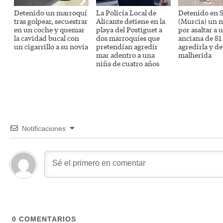
Detenido un marroquí
La Policía Local de
Detenido en S
tras golpear, secuestrar
Alicante detiene en la
(Murcia) un 
en un coche y quemar
playa del Postiguet a
por asaltar a 
la cavidad bucal con
dos marroquíes que
anciana de 81
un cigarrillo a su novia
pretendían agredir
agredirla y de
mar adentro a una
malherida
niña de cuatro años
Notificaciones
0
COMENTARIOS