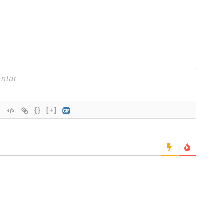
{}
[+]