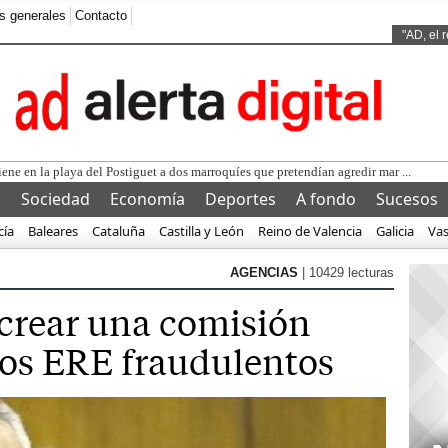
s generales
Contacto
Ads by
"AD, el 
iene en la playa del Postiguet a dos marroquíes que pretendían agredir mar ...
l
Sociedad
Economía
Deportes
A fondo
Sucesos
cía
Baleares
Cataluña
Castilla y León
Reino de Valencia
Galicia
Va
AGENCIAS
| 10429 lecturas
crear una comisión
 los ERE fraudulentos