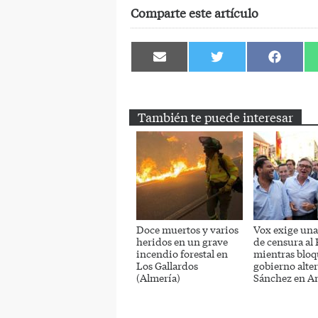
Comparte este artículo
Compartir
Compartir
Comparti
en
en
en
Email
Twitter
Facebook
También te puede interesar
Doce muertos y varios
Vox exige un
heridos en un grave
de censura al
incendio forestal en
mientras bloq
Los Gallardos
gobierno alter
(Almería)
Sánchez en A