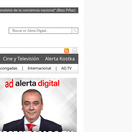
revulsivo de la conciencia nacional" (Blas Piñar)
Cine y Televisión
Alerta Kostka
scongadas
|
Internacional
|
AD TV