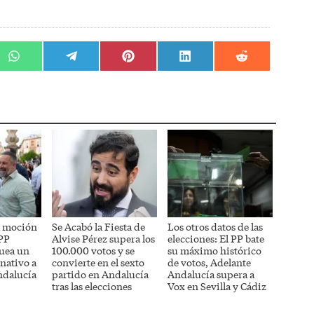
r
Compartir
Compartir
Compartir
Compartir
Compartir
en
en
en
en
en
WhatsApp
Telegram
Pinterest
LinkedIn
Reddit
a moción
Se Acabó la Fiesta de
Los otros datos de las
 PP
Alvise Pérez supera los
elecciones: El PP bate
uea un
100.000 votos y se
su máximo histórico
nativo a
convierte en el sexto
de votos, Adelante
ndalucía
partido en Andalucía
Andalucía supera a
tras las elecciones
Vox en Sevilla y Cádiz