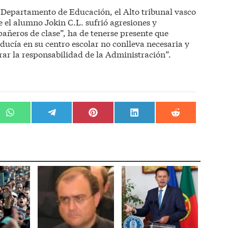
 Departamento de Educación, el Alto tribunal vasco
e el alumno Jokin C.L. sufrió agresiones y
añeros de clase”, ha de tenerse presente que
ducía en su centro escolar no conlleva necesaria y
ar la responsabilidad de la Administración”.
r
Compartir
Compartir
Compartir
Compartir
Compartir
en
en
en
en
en
WhatsApp
Telegram
Pinterest
LinkedIn
Reddit