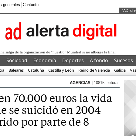
s generales
Contacto
Ads by
"AD, el 
l
Sociedad
Economía
Deportes
A fondo
Sucesos
cía
Baleares
Cataluña
Castilla y León
Reino de Valencia
Galicia
Va
AGENCIAS
| 10815 lecturas
 en 70.000 euros la vida
ue se suicidó en 2004
rido por parte de 8