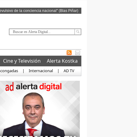
revulsivo de la conciencia nacional" (Blas Piñar)
Cine y Televisión
Alerta Kostka
scongadas
|
Internacional
|
AD TV