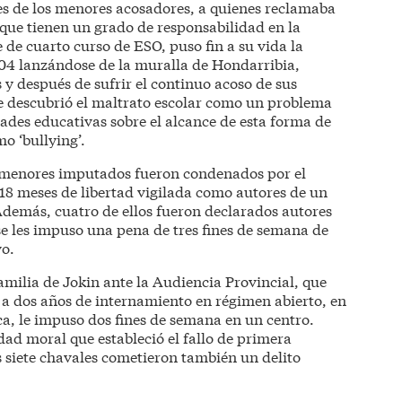
es de los menores acosadores, a quienes reclamaba
que tienen un grado de responsabilidad en la
e de cuarto curso de ESO, puso fin a su vida la
04 lanzándose de la muralla de Hondarribia,
y después de sufrir el continuo acoso de sus
e descubrió el maltrato escolar como un problema
idades educativas sobre el alcance de esta forma de
o ‘bullying’.
o menores imputados fueron condenados por el
18 meses de libertad vigilada como autores de un
 Además, cuatro de ellos fueron declarados autores
 se les impuso una pena de tres fines de semana de
o.
familia de Jokin ante la Audiencia Provincial, que
s a dos años de internamiento en régimen abierto, en
ca, le impuso dos fines de semana en un centro.
dad moral que estableció el fallo de primera
os siete chavales cometieron también un delito