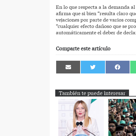
En lo que respecta a la demanda al
afirma que si bien “resulta claro qu
vejaciones por parte de varios comp
“cualquier efecto dañoso que se pro
automáticamente el deber de declar
Comparte este artículo
Compartir
Compartir
Comparti
en
en
en
Email
Twitter
Facebook
También te puede interesar