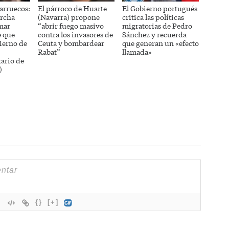
arruecos:
El párroco de Huarte
El Gobierno portugués
rcha
(Navarra) propone
critica las políticas
mar
“abrir fuego masivo
migratorias de Pedro
e que
contra los invasores de
Sánchez y recuerda
ierno de
Ceuta y bombardear
que generan un «efecto
Rabat”
llamada»
ario de
)
{}
[+]