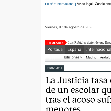
Aviso legal
Condicione
Edición: Internacional |
viernes, 07 de agosto de 2026
¿Para qué sir
Portada
España
Internaciona
Ediciones >
Madrid
Andalu
Más…
11/02/2011
La Justicia tasa
de un escolar q
tras el acoso suf
menores