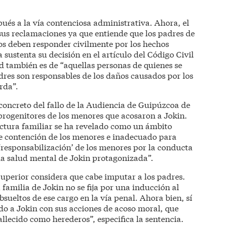
pués a la vía contenciosa administrativa. Ahora, el
sus reclamaciones ya que entiende que los padres de
os deben responder civilmente por los hechos
 sustenta su decisión en el artículo del Código Civil
d también es de “aquellas personas de quienes se
dres son responsables de los daños causados por los
rda”.
concreto del fallo de la Audiencia de Guipúzcoa de
 progenitores de los menores que acosaron a Jokin.
uctura familiar se ha revelado como un ámbito
de contención de los menores e inadecuado para
‘responsabilización’ de los menores por la conducta
 la salud mental de Jokin protagonizada”.
Superior considera que cabe imputar a los padres.
 familia de Jokin no se fija por una inducción al
sueltos de ese cargo en la vía penal. Ahora bien, sí
do a Jokin con sus acciones de acoso moral, que
allecido como herederos”, especifica la sentencia.