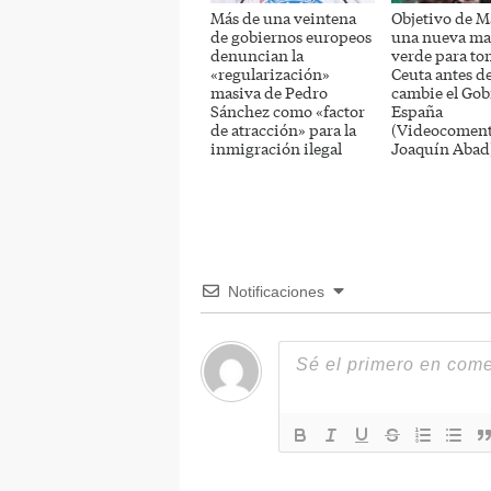
Más de una veintena
Objetivo de M
de gobiernos europeos
una nueva ma
denuncian la
verde para to
«regularización»
Ceuta antes d
masiva de Pedro
cambie el Gob
Sánchez como «factor
España
de atracción» para la
(Videocoment
inmigración ilegal
Joaquín Abad
Notificaciones