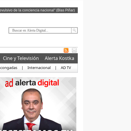
revulsivo de la conciencia nacional" (Blas Piñar)
Cine y Televisión
Alerta Kostka
scongadas
|
Internacional
|
AD TV