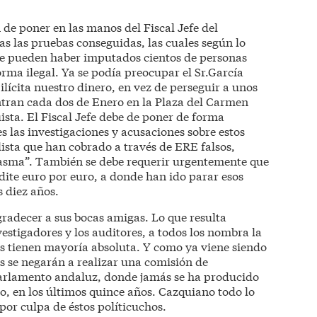
 de poner en las manos del Fiscal Jefe del
as las pruebas conseguidas, las cuales según lo
e pueden haber imputados cientos de personas
rma ilegal. Ya se podía preocupar el Sr.García
lícita nuestro dinero, en vez de perseguir a unos
ntran cada dos de Enero en la Plaza del Carmen
ta. El Fiscal Jefe debe de poner de forma
s las investigaciones y acusaciones sobre estos
lista que han cobrado a través de ERE falsos,
ntasma”. También se debe requerir urgentemente que
ite euro por euro, a donde han ido parar esos
s diez años.
agradecer a sus bocas amigas. Lo que resulta
nvestigadores y los auditores, a todos los nombra la
s tienen mayoría absoluta. Y como ya viene siendo
s se negarán a realizar una comisión de
 Parlamento andaluz, donde jamás se ha producido
o, en los últimos quince años. Cazquiano todo lo
por culpa de éstos políticuchos.