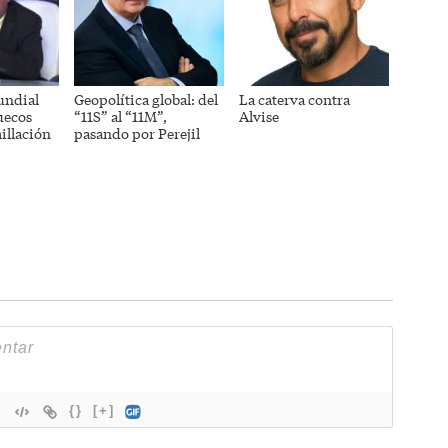
undial
Geopolítica global: del
La caterva contra
uecos
“11S” al “11M”,
Alvise
illación
pasando por Perejil
{}
[+]