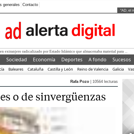
s generales
Contacto
Ads by
"AD, el 
l
Sociedad
Economía
Deportes
A fondo
Sucesos
cía
Baleares
Cataluña
Castilla y León
Reino de Valencia
Galicia
Va
Rafa Pozo
| 10564 lecturas
les o de sinvergüenzas