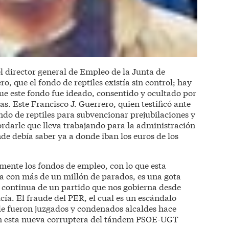
l director general de Empleo de la Junta de
o, que el fondo de reptiles existía sin control; hay
ue este fondo fue ideado, consentido y ocultado por
tas. Este Francisco J. Guerrero, quien testificó ante
fondo de reptiles para subvencionar prejubilaciones y
rdarle que lleva trabajando para la administración
nde debía saber ya a donde iban los euros de los
amente los fondos de empleo, con lo que esta
a con más de un millón de parados, es una gota
a continua de un partido que nos gobierna desde
ía. El fraude del PER, el cual es un escándalo
e fueron juzgados y condenados alcaldes hace
on esta nueva corruptera del tándem PSOE-UGT