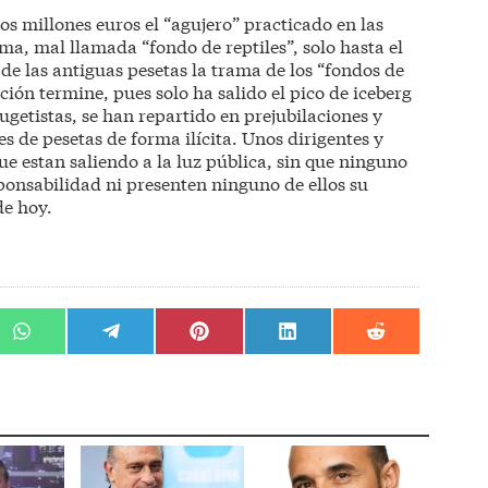
s millones euros el “agujero” practicado en las
ma, mal llamada “fondo de reptiles”, solo hasta el
de las antiguas pesetas la trama de los “fondos de
ión termine, pues solo ha salido el pico de iceberg
 ugetistas, se han repartido en prejubilaciones y
es de pesetas de forma ilícita. Unos dirigentes y
ue estan saliendo a la luz pública, sin que ninguno
onsabilidad ni presenten ninguno de ellos su
de hoy.
r
Compartir
Compartir
Compartir
Compartir
Compartir
en
en
en
en
en
WhatsApp
Telegram
Pinterest
LinkedIn
Reddit