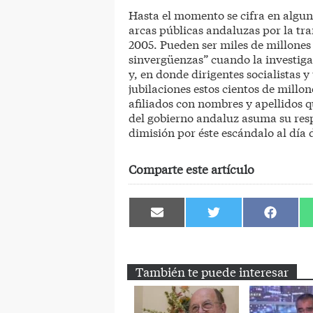
Hasta el momento se cifra en alguno
arcas públicas andaluzas por la tra
2005. Pueden ser miles de millones 
sinvergüenzas” cuando la investigac
y, en donde dirigentes socialistas y
jubilaciones estos cientos de millon
afiliados con nombres y apellidos q
del gobierno andaluz asuma su resp
dimisión por éste escándalo al día 
Comparte este artículo
Compartir
Compartir
Comparti
en
en
en
Email
Twitter
Facebook
También te puede interesar