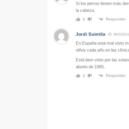
Si los perros tienen más de
la cabeza.
Responder
0
Jordi Suintila
08/02/2011
En España está mal visto ma
niños cada año en las clínic
Está bien visto por las so
aborto de 1985.
Responder
0