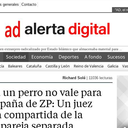
s generales
Contacto
Ads by
"AD, el 
l
Sociedad
Economía
Deportes
A fondo
Sucesos
cía
Baleares
Cataluña
Castilla y León
Reino de Valencia
Galicia
Va
Richard Solé
| 11036 lecturas
 un perro no vale para
spaña de ZP: Un juez
a compartida de la
pareja separada