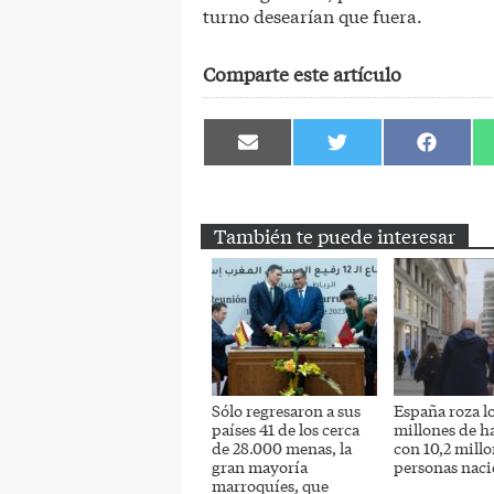
turno desearían que fuera.
Comparte este artículo
Compartir
Compartir
Comparti
en
en
en
Email
Twitter
Facebook
También te puede interesar
Sólo regresaron a sus
España roza l
países 41 de los cerca
millones de h
de 28.000 menas, la
con 10,2 millo
gran mayoría
personas naci
marroquíes, que