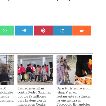
r
Compartir
Compartir
Compartir
Compartir
Compartir
en
en
en
en
en
WhatsApp
Telegram
Pinterest
LinkedIn
Reddit
os 50
Las redes estallan
Unas turistas hacen un
abitantes
contra Pedro Sánchez
‘simpa’ en un
nes de
por los 25 millones
restaurante y la dueña
das fuera
para la atención de
las encuentra en
menores en Ceuta:
Facebook, llevándoles