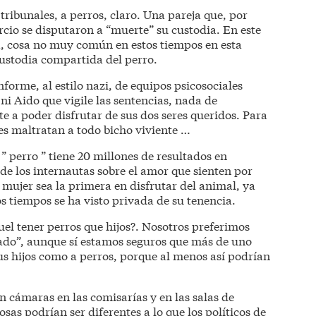
tribunales, a perros, claro. Una pareja que, por
rcio se disputaron a “muerte” su custodia. En este
ia, cosa no muy común en estos tiempos en esta
ustodia compartida del perro.
informe, al estilo nazi, de equipos psicosociales
 ni Aido que vigile las sentencias, nada de
e a poder disfrutar de sus dos seres queridos. Para
es maltratan a todo bicho viviente …
” perro ” tiene 20 millones de resultados en
de los internautas sobre el amor que sienten por
a mujer sea la primera en disfrutar del animal, ya
os tiempos se ha visto privada de su tenencia.
el tener perros que hijos?. Nosotros preferimos
lado”, aunque sí estamos seguros que más de uno
sus hijos como a perros, porque al menos así podrían
an cámaras en las comisarías y en las salas de
osas podrían ser diferentes a lo que los políticos de