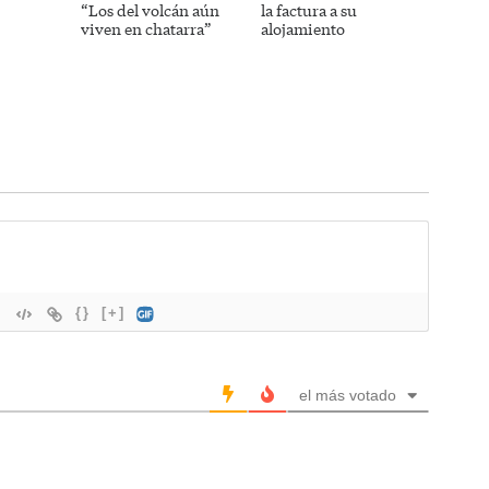
“Los del volcán aún
la factura a su
viven en chatarra”
alojamiento
{}
[+]
el más votado