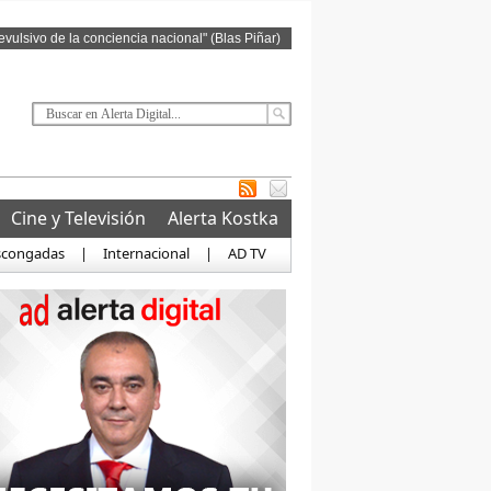
revulsivo de la conciencia nacional" (Blas Piñar)
Cine y Televisión
Alerta Kostka
scongadas
|
Internacional
|
AD TV