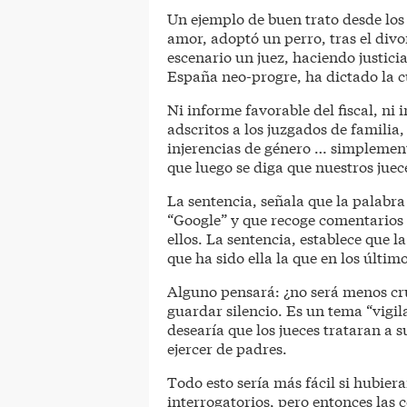
Un ejemplo de buen trato desde los 
amor, adoptó un perro, tras el divo
escenario un juez, haciendo justic
España neo-progre, ha dictado la c
Ni informe favorable del fiscal, ni 
adscritos a los juzgados de familia,
injerencias de género … simplement
que luego se diga que nuestros juec
La sentencia, señala que la palabra 
“Google” y que recoge comentarios 
ellos. La sentencia, establece que l
que ha sido ella la que en los últim
Alguno pensará: ¿no será menos cru
guardar silencio. Es un tema “vigi
desearía que los jueces trataran a 
ejercer de padres.
Todo esto sería más fácil si hubier
interrogatorios, pero entonces las c