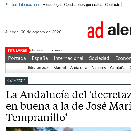
Aviso legal
Condiciones generales
Contacto
Edición: Internacional |
jueves, 06 de agosto de 2026
Este corrupto traiciona a España y ofrece a Marruecos la fina
Portada
España
Internacional
Sociedad
Econo
Ediciones >
Madrid
Andalucía
Baleares
Cataluña
Más…
07/02/2011
La Andalucía del ‘decretaz
en buena a la de José Marí
Tempranillo’