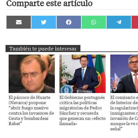
Comparte este artículo
Compartir
Compartir
Compartir
Compartir
Compartir
en
en
en
en
en
Email
Twitter
Facebook
WhatsApp
Telegram
También te puede interesar
El párroco de Huarte
El Gobierno portugués
El comisario 
(Navarra) propone
critica las políticas
de Interior d
“abrir fuego masivo
migratorias de Pedro
la regularizac
contra los invasores de
Sánchez y recuerda
inmigrantes c
Ceuta y bombardear
que generan un «efecto
invasión de C
Rabat”
llamada»
aunque la ve 
señal”