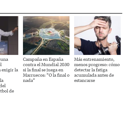
 una
Campaña en España
Más entrenamiento,
l
contra el Mundial 2030
menos progreso: cómo
exigir la
si la final se juega en
detectar la fatiga
Marruecos: “O la final o
acumulada antes de
la
nada”
estancarse
del
tbol de