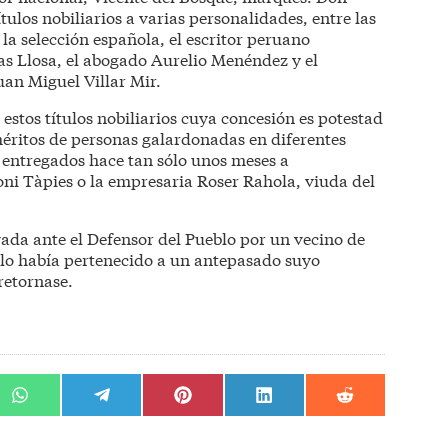
ulos nobiliarios a varias personalidades, entre las
la selección española, el escritor peruano
s Llosa, el abogado Aurelio Menéndez y el
an Miguel Villar Mir.
estos títulos nobiliarios cuya concesión es potestad
méritos de personas galardonadas en diferentes
n entregados hace tan sólo unos meses a
ni Tàpies o la empresaria Roser Rahola, viuda del
vada ante el Defensor del Pueblo por un vecino de
ulo había pertenecido a un antepasado suyo
 retornase.
r
Compartir
Compartir
Compartir
Compartir
Compartir
en
en
en
en
en
WhatsApp
Telegram
Pinterest
LinkedIn
Reddit