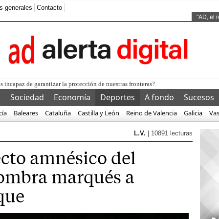
s generales
Contacto
Ads by
"AD, el 
l
Sociedad
Economía
Deportes
A fondo
Sucesos
cía
Baleares
Cataluña
Castilla y León
Reino de Valencia
Galicia
Va
L.V.
| 10891 lecturas
ecto amnésico del
nombra marqués a
que