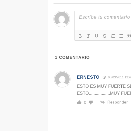
1
COMENTARIO
ERNESTO
08/03/2011 12:4
ESTO ES MUY FUERTE S
ESTO,,,,,,,,,,,,,,,,,,MUY FU
Responder
0