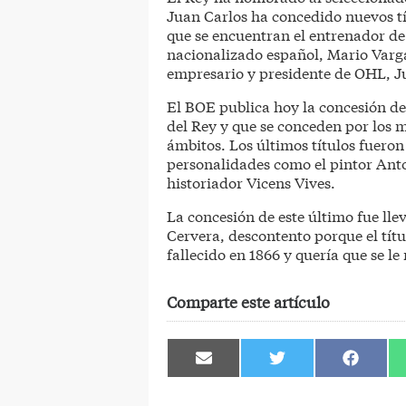
Juan Carlos ha concedido nuevos tít
que se encuentran el entrenador de 
nacionalizado español, Mario Varga
empresario y presidente de OHL, Ju
El BOE publica hoy la concesión de 
del Rey y que se conceden por los 
ámbitos. Los últimos títulos fuero
personalidades como el pintor Anto
historiador Vicens Vives.
La concesión de este último fue lle
Cervera, descontento porque el tít
fallecido en 1866 y quería que se le
Comparte este artículo
Compartir
Compartir
Comparti
en
en
en
Email
Twitter
Facebook