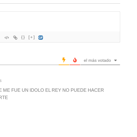
{}
[+]
el más votado
6
E ME FUE UN IDOLO EL REY NO PUEDE HACER
ERTE