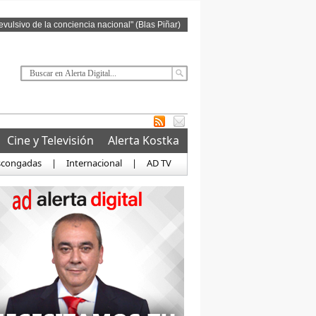
revulsivo de la conciencia nacional" (Blas Piñar)
Cine y Televisión
Alerta Kostka
scongadas
|
Internacional
|
AD TV