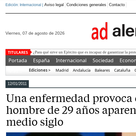
Aviso legal
Condiciones generales
Contacto
Edición: Internacional |
viernes, 07 de agosto de 2026
L
Portada
España
Internacional
Sociedad
Econo
Ediciones >
Madrid
Andalucía
Baleares
Cataluña
Más…
12/01/2011
Una enfermedad provoca 
hombre de 29 años aparen
medio siglo