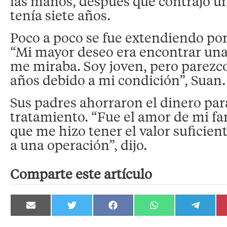
las manos, después que contrajo u
tenía siete años.
Poco a poco se fue extendiendo por
“Mi mayor deseo era encontrar una
me miraba. Soy joven, pero parezc
años debido a mi condición”, Suan.
Sus padres ahorraron el dinero par
tratamiento. “Fue el amor de mi fam
que me hizo tener el valor suficie
a una operación”, dijo.
Comparte este artículo
Compartir
Compartir
Compartir
Compartir
Compartir
en
en
en
en
en
Email
Twitter
Facebook
WhatsApp
Telegram