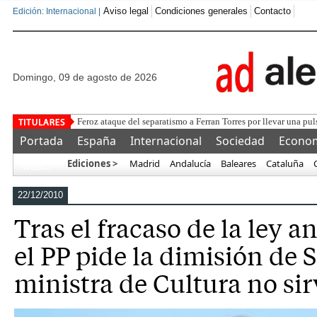
Aviso legal
Condiciones generales
Contacto
Edición: Internacional |
domingo, 09 de agosto de 2026
Ayuso cri
Portada
España
Internacional
Sociedad
Econo
Ediciones >
Madrid
Andalucía
Baleares
Cataluña
Más…
22/12/2010
Tras el fracaso de la ley a
el PP pide la dimisión de 
ministra de Cultura no si