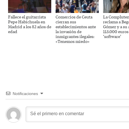
Fallece el guitarrista
Comercios de Ceuta
La Compluten
Pepe Habichuela en
cierran sus
reclama a Be
Madrid a los 82 años de
establecimientos ante
Gómez y a su 
edad
la invasión de
113.000 euros 
inmigrantes ilegales:
‘software’
«Tenemos miedo»
Notificaciones