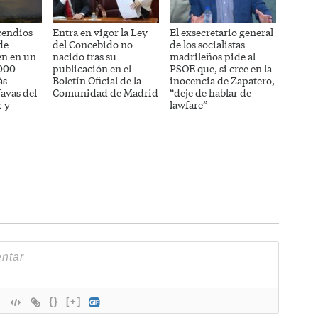
cendios
Entra en vigor la Ley
El exsecretario general
de
del Concebido no
de los socialistas
en en un
nacido tras su
madrileños pide al
.000
publicación en el
PSOE que, si cree en la
ás
Boletín Oficial de la
inocencia de Zapatero,
avas del
Comunidad de Madrid
“deje de hablar de
 y
lawfare”
{}
[+]