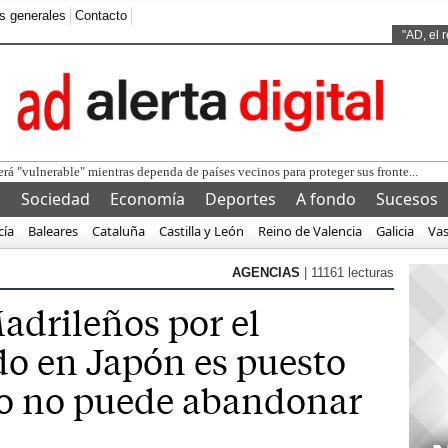
s generales
Contacto
Ads by
"AD, el 
erá "vulnerable" mientras dependa de países vecinos para proteger sus fronte...
l
Sociedad
Economía
Deportes
A fondo
Sucesos
cía
Baleares
Cataluña
Castilla y León
Reino de Valencia
Galicia
Va
AGENCIAS
| 11161 lecturas
adrileños por el
o en Japón es puesto
ro no puede abandonar