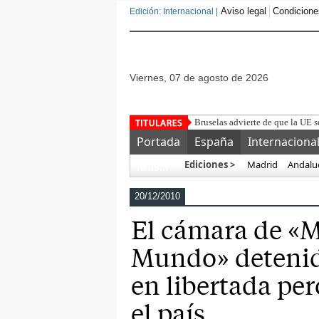
Aviso legal
Condicione
Edición: Internacional |
viernes, 07 de agosto de 2026
Bruselas advierte de que la UE s
Portada
España
Internaciona
Ediciones >
Madrid
Andalu
Más…
20/12/2010
El cámara de «M
Mundo» detenid
en libertada pe
el país