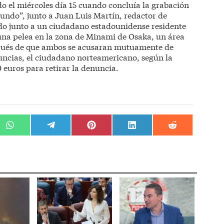
do el miércoles día 15 cuando concluía la grabación
undo”, junto a Juan Luis Martín, redactor de
do junto a un ciudadano estadounidense residente
una pelea en la zona de Minami de Osaka, un área
spués de que ambos se acusaran mutuamente de
uncias, el ciudadano norteamericano, según la
0 euros para retirar la denuncia.
r
Compartir
Compartir
Compartir
Compartir
Compartir
en
en
en
en
en
WhatsApp
Telegram
Pinterest
LinkedIn
Reddit