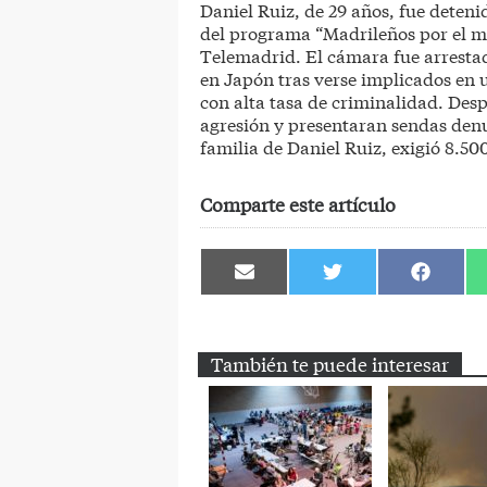
Daniel Ruiz, de 29 años, fue deteni
del programa “Madrileños por el m
Telemadrid. El cámara fue arresta
en Japón tras verse implicados en 
con alta tasa de criminalidad. De
agresión y presentaran sendas den
familia de Daniel Ruiz, exigió 8.50
Comparte este artículo
Compartir
Compartir
Comparti
en
en
en
Email
Twitter
Facebook
También te puede interesar