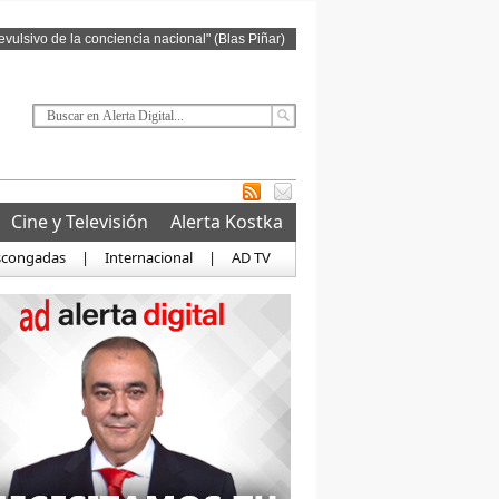
revulsivo de la conciencia nacional" (Blas Piñar)
Cine y Televisión
Alerta Kostka
scongadas
|
Internacional
|
AD TV