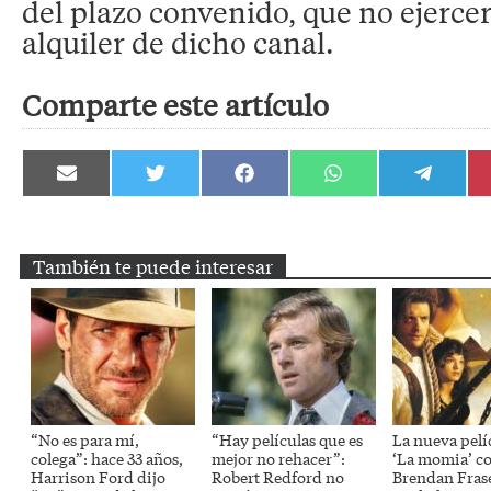
del plazo convenido, que no ejercer
alquiler de dicho canal.
Comparte este artículo
Compartir
Compartir
Compartir
Compartir
Compartir
en
en
en
en
en
Email
Twitter
Facebook
WhatsApp
Telegram
También te puede interesar
“No es para mí,
“Hay películas que es
La nueva pelí
colega”: hace 33 años,
mejor no rehacer”:
‘La momia’ c
Harrison Ford dijo
Robert Redford no
Brendan Fras