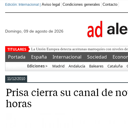
Aviso legal
Condiciones generales
Contacto
Edición: Internacional |
domingo, 09 de agosto de 2026
Fer
Portada
España
Internacional
Sociedad
Econo
Ediciones >
Madrid
Andalucía
Baleares
Cataluña
Más…
11/12/2010
Prisa cierra su canal de no
horas