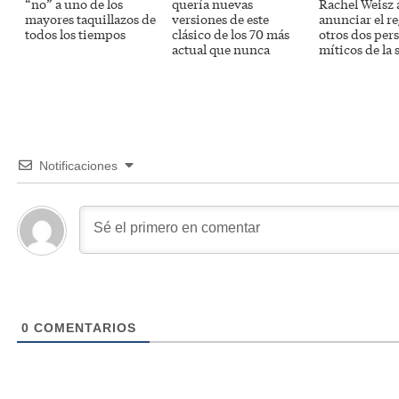
“no” a uno de los
quería nuevas
Rachel Weisz 
mayores taquillazos de
versiones de este
anunciar el r
todos los tiempos
clásico de los 70 más
otros dos per
actual que nunca
míticos de la 
Notificaciones
0
COMENTARIOS