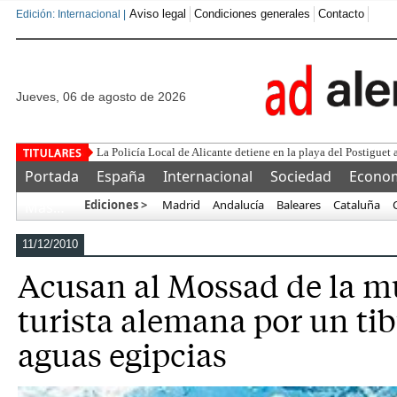
Aviso legal
Condiciones generales
Contacto
Edición: Internacional |
jueves, 06 de agosto de 2026
Este corrupto traiciona
Portada
España
Internacional
Sociedad
Econo
Ediciones >
Madrid
Andalucía
Baleares
Cataluña
Más…
11/12/2010
Acusan al Mossad de la m
turista alemana por un ti
aguas egipcias