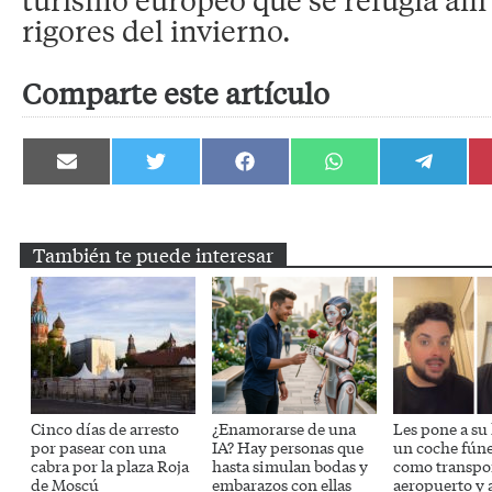
rigores del invierno.
Comparte este artículo
Compartir
Compartir
Compartir
Compartir
Compartir
en
en
en
en
en
Email
Twitter
Facebook
WhatsApp
Telegram
También te puede interesar
Cinco días de arresto
¿Enamorarse de una
Les pone a su
por pasear con una
IA? Hay personas que
un coche fún
cabra por la plaza Roja
hasta simulan bodas y
como transpor
de Moscú
embarazos con ellas
aeropuerto y 