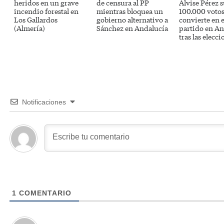
heridos en un grave
de censura al PP
Alvise Pérez s
incendio forestal en
mientras bloquea un
100.000 votos
Los Gallardos
gobierno alternativo a
convierte en e
(Almería)
Sánchez en Andalucía
partido en An
tras las elecci
Notificaciones
1
COMENTARIO