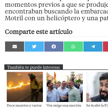
momentos previos a que se produjer
encontraban buscando la embarcac
Motril con un helicóptero y una pat
Comparte este artículo
Compartir
Compartir
Compartir
Compartir
Compartir
en
en
en
en
en
Email
Twitter
Facebook
WhatsApp
Telegram
También te puede interesar
Doce muertos y varios
Vox exige una moción
Se Acabó la Fi