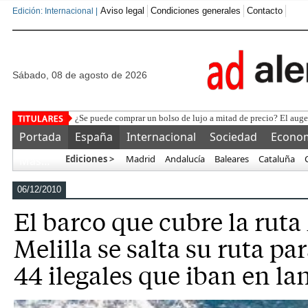
Aviso legal
Condiciones generales
Contacto
Edición: Internacional |
sábado, 08 de agosto de 2026
Po
Portada
España
Internacional
Sociedad
Econo
Ediciones >
Madrid
Andalucía
Baleares
Cataluña
Más…
06/12/2010
El barco que cubre la ruta
Melilla se salta su ruta par
44 ilegales que iban en la