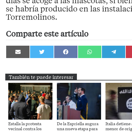
días se acoge a las mascotas, si bie
se habría producido en las instalac
Torremolinos.
Comparte este artículo
Compartir
Compartir
Compartir
Compartir
Compartir
en
en
en
en
en
Email
Twitter
Facebook
WhatsApp
Telegram
También te puede interesar
Estalla la protesta
De la Espriella augura
Italia detiene
vecinal contra los
una nueva etapa para
menor de ori