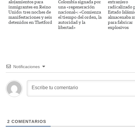
alojamientos para
Colombia signada por
extranjero
inmigrantes en Reino
una «regeneración
radicalizado 
Unido: tres noches de
nacional»: «Comienza
Estado Islámi
manifestaciones y seis
el tiempo del orden, la
almacenaba m
detenidos en Thetford
autoridad y la
para fabricar
libertad»
explosivos
Notificaciones
2
COMENTARIOS