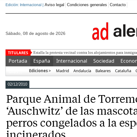
Aviso legal
Condiciones generales
Contacto
Edición: Internacional |
sábado, 08 de agosto de 2026
Portada
España
Internacional
Sociedad
Econo
Ediciones >
Madrid
Andalucía
Baleares
Cataluña
Más…
02/12/2010
Parque Animal de Torremo
‘Auschwitz’ de las mascot
perros congelados a la esp
incinerados