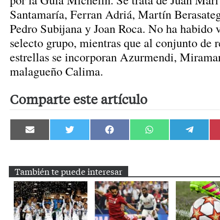
Santamaría, Ferran Adriá, Martín Berasate
Pedro Subijana y Joan Roca. No ha habido v
selecto grupo, mientras que al conjunto de 
estrellas se incorporan Azurmendi, Mirama
malagueño Calima.
Comparte este artículo
Compartir
Compartir
Compartir
Compartir
Compartir
en
en
en
en
en
Email
Twitter
Facebook
WhatsApp
Telegram
También te puede interesar