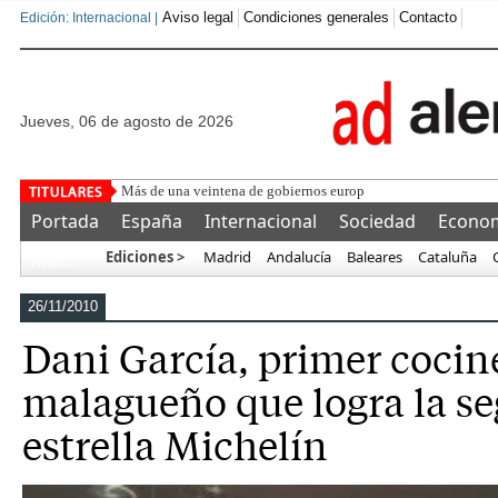
Aviso legal
Condiciones generales
Contacto
Edición: Internacional |
jueves, 06 de agosto de 2026
Más de una veintena de gobiernos europeos denuncian la «reg
Portada
España
Internacional
Sociedad
Econo
Ediciones >
Madrid
Andalucía
Baleares
Cataluña
Más…
26/11/2010
Dani García, primer cocin
malagueño que logra la s
estrella Michelín