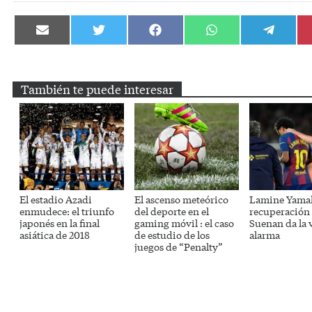
Compartir
Compartir
Compartir
Compartir
Compartir
en
en
en
en
en
Email
Twitter
Facebook
WhatsApp
Telegram
También te puede interesar
El estadio Azadi
El ascenso meteórico
Lamine Yamal
enmudece: el triunfo
del deporte en el
recuperación
japonés en la final
gaming móvil : el caso
Suenan da la 
asiática de 2018
de estudio de los
alarma
juegos de “Penalty”