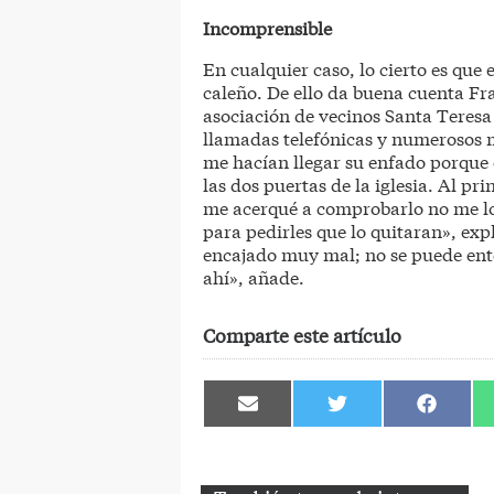
Incomprensible
En cualquier caso, lo cierto es que
caleño. De ello da buena cuenta Fr
asociación de vecinos Santa Teresa 
llamadas telefónicas y numerosos me
me hacían llegar su enfado porque e
las dos puertas de la iglesia. Al pr
me acerqué a comprobarlo no me lo
para pedirles que lo quitaran», expl
encajado muy mal; no se puede ent
ahí», añade.
Comparte este artículo
Compartir
Compartir
Comparti
en
en
en
Email
Twitter
Facebook