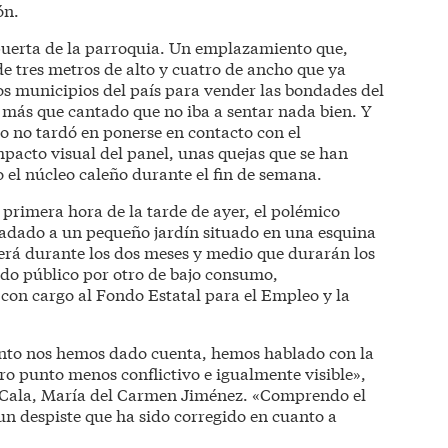
ón.
uerta de la parroquia. Un emplazamiento que,
e tres metros de alto y cuatro de ancho que ya
os municipios del país para vender las bondades del
más que cantado que no iba a sentar nada bien. Y
o no tardó en ponerse en contacto con el
acto visual del panel, unas quejas que se han
 el núcleo caleño durante el fin de semana.
a primera hora de la tarde de ayer, el polémico
sladado a un pequeño jardín situado en una esquina
erá durante los dos meses y medio que durarán los
ado público por otro de bajo consumo,
con cargo al Fondo Estatal para el Empleo y la
anto nos hemos dado cuenta, hemos hablado con la
ro punto menos conflictivo e igualmente visible»,
La Cala, María del Carmen Jiménez. «Comprendo el
un despiste que ha sido corregido en cuanto a