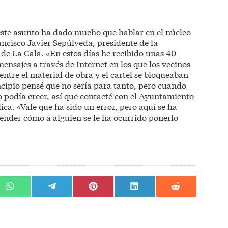
 este asunto ha dado mucho que hablar en el núcleo
ancisco Javier Sepúlveda, presidente de la
de La Cala. «En estos días he recibido unas 40
nsajes a través de Internet en los que los vecinos
ntre el material de obra y el cartel se bloqueaban
incipio pensé que no sería para tanto, pero cuando
 podía creer, así que contacté con el Ayuntamiento
ica. «Vale que ha sido un error, pero aquí se ha
ender cómo a alguien se le ha ocurrido ponerlo
r
Compartir
Compartir
Compartir
Compartir
Compartir
en
en
en
en
en
WhatsApp
Telegram
Pinterest
LinkedIn
Reddit