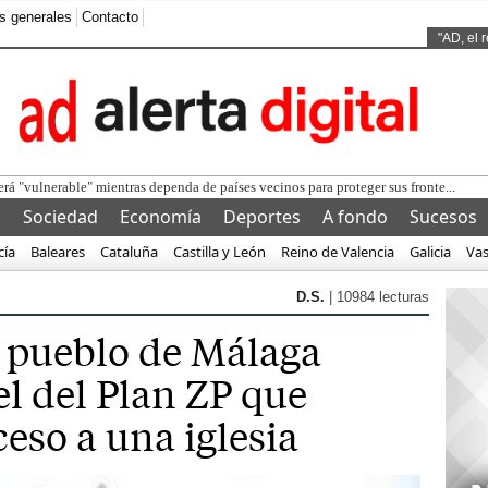
s generales
Contacto
Ads by
"AD, el 
erá "vulnerable" mientras dependa de países vecinos para proteger sus fronte...
l
Sociedad
Economía
Deportes
A fondo
Sucesos
cía
Baleares
Cataluña
Castilla y León
Reino de Valencia
Galicia
Va
D.S.
| 10984 lecturas
n pueblo de Málaga
l del Plan ZP que
eso a una iglesia