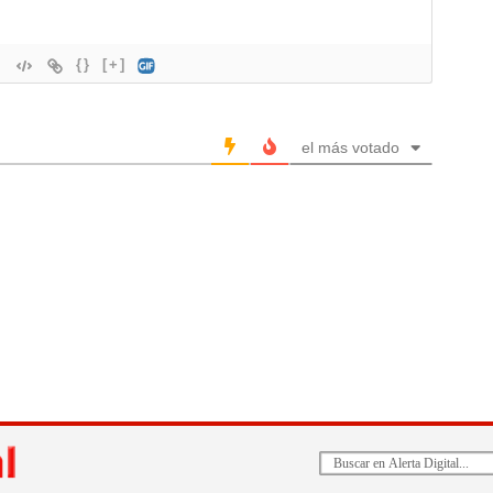
{}
[+]
el más votado