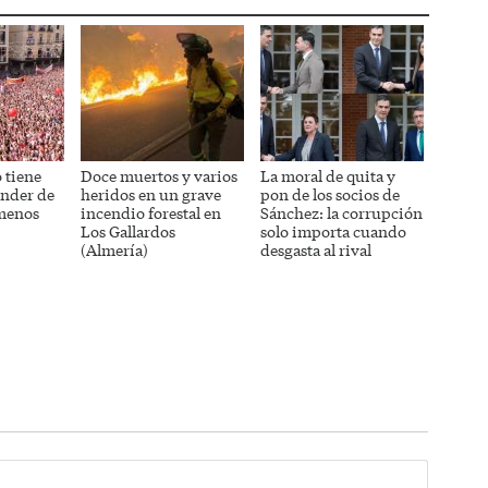
 tiene
Doce muertos y varios
La moral de quita y
ender de
heridos en un grave
pon de los socios de
 menos
incendio forestal en
Sánchez: la corrupción
Los Gallardos
solo importa cuando
(Almería)
desgasta al rival