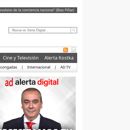
revulsivo de la conciencia nacional" (Blas Piñar)
Cine y Televisión
Alerta Kostka
scongadas
|
Internacional
|
AD TV