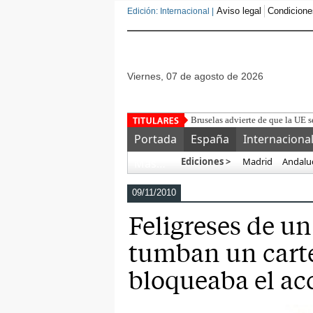
Aviso legal
Condicione
Edición: Internacional |
viernes, 07 de agosto de 2026
Bruselas advierte de que la UE s
Portada
España
Internaciona
Ediciones >
Madrid
Andalu
Más…
09/11/2010
Feligreses de u
tumban un carte
bloqueaba el acc