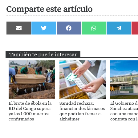
Comparte este artículo
Compartir
Compartir
Compartir
Compartir
Compartir
en
en
en
en
en
Email
Twitter
Facebook
WhatsApp
Telegram
También te puede interesar
El brote de ébola en la
Sanidad rechazar
El Gobierno d
RD del Congo supera
financiar dos fármacos
Sánchez ataca
ya los 1.000 muertos
que podrían frenar el
con una mano
confirmados
alzhéimer
contrata con l