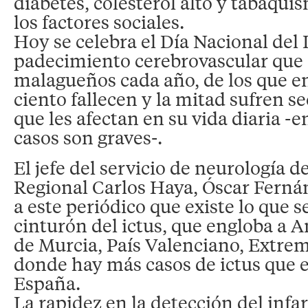
diabetes, colesterol alto y tabaquis
los factores sociales.
Hoy se celebra el Día Nacional del 
padecimiento cerebrovascular que 
malagueños cada año, de los que en
ciento fallecen y la mitad sufren s
que les afectan en su vida diaria -
casos son graves-.
El jefe del servicio de neurología d
Regional Carlos Haya, Óscar Fernán
a este periódico que existe lo que
cinturón del ictus, que engloba a A
de Murcia, País Valenciano, Extre
donde hay más casos de ictus que e
España.
La rapidez en la detección del infar