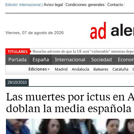
Aviso legal
Condiciones generales
Contacto
Edición: Internacional |
viernes, 07 de agosto de 2026
Detenido un marro
Portada
España
Internacional
Sociedad
Econo
Ediciones >
Madrid
Andalucía
Baleares
Cataluña
Más…
29/10/2010
Las muertes por ictus en 
doblan la media española