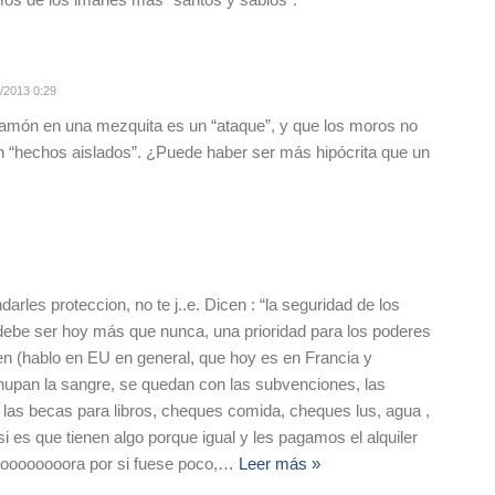
/2013 0:29
 jamón en una mezquita es un “ataque”, y que los moros no
n “hechos aislados”. ¿Puede haber ser más hipócrita que un
arles proteccion, no te j..e. Dicen : “la seguridad de los
ebe ser hoy más que nunca, una prioridad para los poderes
nen (hablo en EU en general, que hoy es en Francia y
upan la sangre, se quedan con las subvenciones, las
las becas para libros, cheques comida, cheques lus, agua ,
si es que tienen algo porque igual y les pagamos el alquiler
ooooooora por si fuese poco,
…
Leer más »