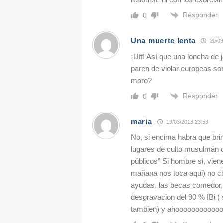
Responder
0
Una muerte lenta
20/03
¡Uff! Así que una loncha de
paren de violar europeas so
moro?
Responder
0
maria
19/03/2013 23:53
No, si encima habra que brind
lugares de culto musulmán d
públicos” Si hombre si, vie
mañana nos toca aqui) no ch
ayudas, las becas comedor, 
desgravacion del 90 % IBi ( 
tambien) y ahooooooooooooo