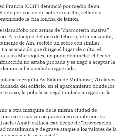
 en Francia (CCIF) denunció por medio de su
ibido por correo un sobre amarillo, sellado y
nteniendo la cita loncha de jamón.
ue islamófobo con armas de “charcutería masiva”
no. A principio del mes de febrero, otra mezquita,
tamente de Ain, recibió un sobre con similar
La asociación que dirige el lugar de culto, el
ua a los Marroquíes, no pudo denunciar el hecho.
fraccción no estaba probada y se negó a aceptar la
a denuncia ha quedado registrada.
la misma mezquita As-Salam de Mulhouse, 70 clavos
 fachada del edificio, en el aparcamiento donde los
este caso, la policía se negó también a registrar la
urno a otra mezquita de la misma ciudad de
una carta con carne porcina en su interior. La
sacia (Amal) califica este hecho de “provocación
ad musulmana y de grave ataque a los valores de la
nvivencia y la paz social”.