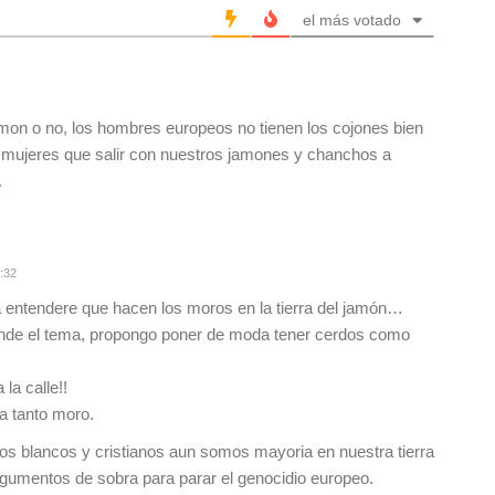
el más votado
mon o no, los hombres europeos no tienen los cojones bien
ujeres que salir con nuestros jamones y chanchos a
.
:32
 entendere que hacen los moros en la tierra del jamón…
ende el tema, propongo poner de moda tener cerdos como
la calle!!
a tanto moro.
os blancos y cristianos aun somos mayoria en nuestra tierra
gumentos de sobra para parar el genocidio europeo.