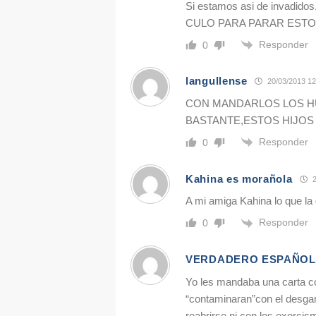
Si estamos asi de invad
CULO PARA PARAR ESTO
Responder
0
langullense
20/03/2013 12
CON MANDARLOS LOS H
BASTANTE,ESTOS HIJOS
Responder
0
Kahina es morañola
2
A mi amiga Kahina lo que la 
Responder
0
VERDADERO ESPAÑOL
Yo les mandaba una carta con
“contaminaran”con el desgar
reabrirse ni con los exorci