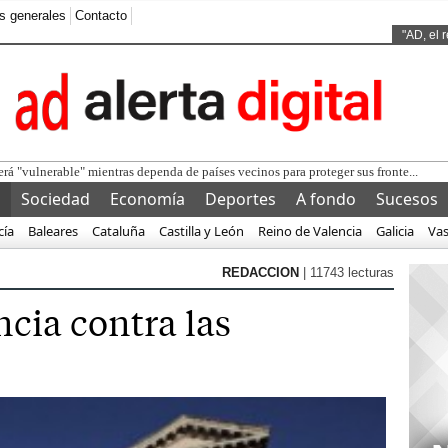
s generales
Contacto
Ads by
"AD, el 
l
Sociedad
Economía
Deportes
A fondo
Sucesos
cía
Baleares
Cataluña
Castilla y León
Reino de Valencia
Galicia
Va
REDACCION
| 11743 lecturas
cia contra las