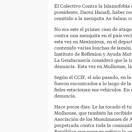
El Colectivo Contra la Islamofobia
presidente, Daoui Hanafi, haber rec
remitido a la mezquita As-Salam co
No era este el primer caso de ataq
contra una mezquita en el país veci
esta vez en Meximieux, en el depar
contenido varias lonchas de jamón. 
Instituto de Reflexíon y Ayuda Mut
La Gendarmería consideró que la in
denuncia. Esta vez en Mulhouse, l
Según el CCIF, el año pasado, en 
fueron encontrados a lo largo de la
fieles estacionan sus vehículos. En 
denuncia.
Hace pocos días. Le ha tocado el t
Mulhouse, que también ha recibido 
Asociación de los Musulmanes de Al
perpetrada contra toda la comunid
República que pone en peligro la co