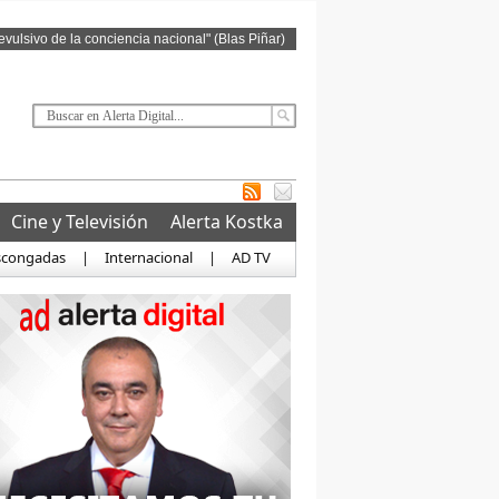
revulsivo de la conciencia nacional" (Blas Piñar)
Cine y Televisión
Alerta Kostka
scongadas
|
Internacional
|
AD TV