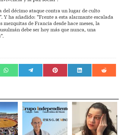
ta del décimo ataque contra un lugar de culto
. Y ha añadido: “Frente a esta alarmante escalada
s mezquitas de Francia desde hace meses, la
 musulmán debe ser hoy más que nunca, una
”.
r
Compartir
Compartir
Compartir
Compartir
Compartir
en
en
en
en
en
WhatsApp
Telegram
Pinterest
LinkedIn
Reddit