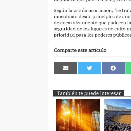
Según la citada asociación, “se tra
musulmán desde principios de año”
de encarnizamiento que padecen la
seguridad de los lugares de culto
prioridad para los poderes públicos
Comparte este artículo
Compartir
Compartir
Comparti
en
en
en
Email
Twitter
Facebook
También te puede interesar