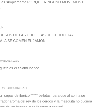
idos, es simplemente PORQUE NINGUNO MOVEMOS EL
.
:44
UESOS DE LAS CHULETAS DE CERDO HAY
 ALA SE COMEN EL JAMON
0/03/2013 12:01
gusta es el salami iberico.
20/03/2013 10:34
 cepas de iberico ***** bellotas .para que al abrirla se
rador aroma del rey de los cerdos y la mezquita no pudiera
smos de los imanes mas “santos y sabios”.