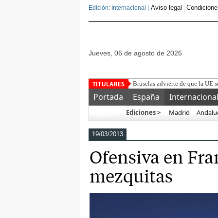
Aviso legal
Condicione
Edición: Internacional |
jueves, 06 de agosto de 2026
Detenido un marroquí tras
Portada
España
Internaciona
Ediciones >
Madrid
Andalu
Más…
19/03/2013
Ofensiva en Fran
mezquitas