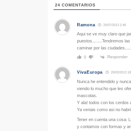
24
COMENTARIOS
Ramona
25/07/2013 2:46
Aqui se ve muy claro que ja
puestos…….Tendremos las m
caminar por las ciudades….
Responder
0
VivaEuropa
20/03/2013 18
Nunca he entendido y nunca
viendo lo mucho que les of
mascotas.
Y ala! todos con los cerdos a 
Ya veriais como asi no habri
Tener en cuenta una cosa: L
y contamos con formas y ar