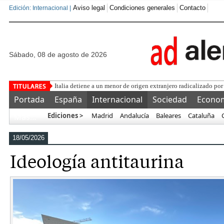
Aviso legal
Condiciones generales
Contacto
Edición: Internacional |
sábado, 08 de agosto de 2026
Una asociación milita
Portada
España
Internacional
Sociedad
Econo
Ediciones >
Madrid
Andalucía
Baleares
Cataluña
Más…
18/05/2026
Ideología antitaurina