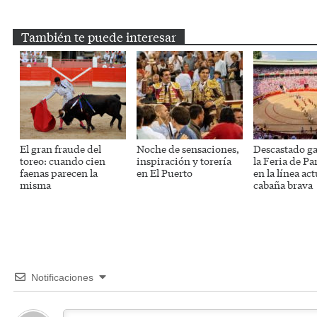
Email
Twitter
Facebook
WhatsApp
Telegram
También te puede interesar
El gran fraude del
Noche de sensaciones,
Descastado g
toreo: cuando cien
inspiración y torería
la Feria de P
faenas parecen la
en El Puerto
en la línea act
misma
cabaña brava
Notificaciones