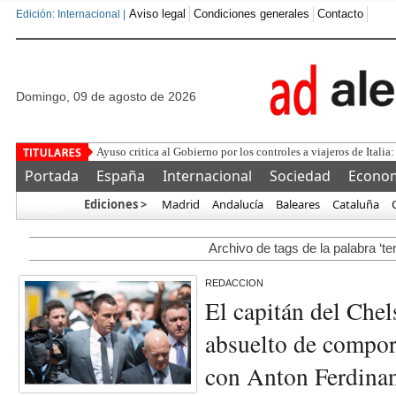
Aviso legal
Condiciones generales
Contacto
Edición: Internacional |
domingo, 09 de agosto de 2026
Ayuso critica al Gobierno por los controles a viajeros de Italia:
Portada
España
Internacional
Sociedad
Econo
Ediciones >
Madrid
Andalucía
Baleares
Cataluña
Más…
Archivo de tags de la palabra ‘ter
REDACCION
El capitán del Chel
absuelto de compor
con Anton Ferdina