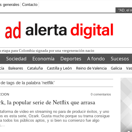
s generales
Contacto
Ads by
"AD, el 
va etapa para Colombia signada por una «regeneración nacional»: «C
l
Sociedad
Economía
Deportes
A fondo
Sucesos
cía
Baleares
Cataluña
Castilla y León
Reino de Valencia
Galicia
Va
de tags de la palabra ‘netflik’
CCION
0 comentarios
k, la popular serie de Netflix que arrasa
ataforma de video en streaming no para de producir éxitos, y uno
los es esta serie, Ozark. Gusta mucho porque su trama consigue
 a todos los públicos aptos, y si bien su comienzo fue algo
,...