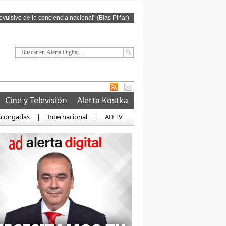
revulsivo de la conciencia nacional" (Blas Piñar)
Cine y Televisión
Alerta Kostka
scongadas
|
Internacional
|
AD TV