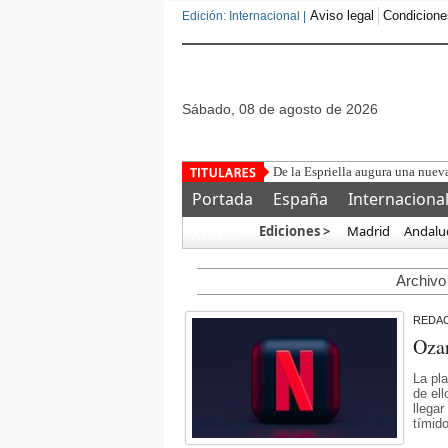
Aviso legal
Condicione
Edición: Internacional |
sábado, 08 de agosto de 2026
De la Espriella augura una nue
Portada
España
Internaciona
Ediciones >
Madrid
Andalu
Más…
Archivo 
REDA
Ozar
La pl
de el
llegar
tímido