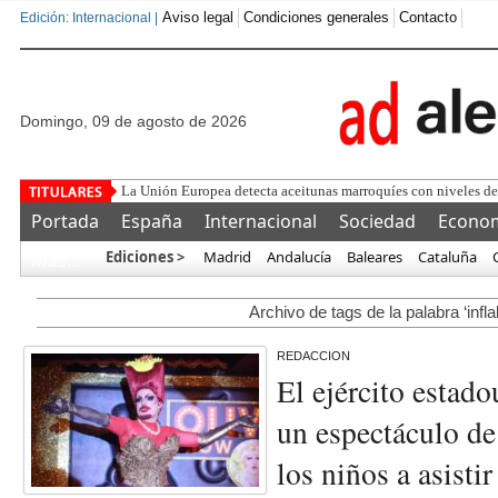
Aviso legal
Condiciones generales
Contacto
Edición: Internacional |
domingo, 09 de agosto de 2026
La Unión Europea detecta aceitunas marroquíes con niveles de 
Portada
España
Internacional
Sociedad
Econo
Ediciones >
Madrid
Andalucía
Baleares
Cataluña
Más…
Archivo de tags de la palabra ‘infla
REDACCION
El ejército estad
un espectáculo de
los niños a asist