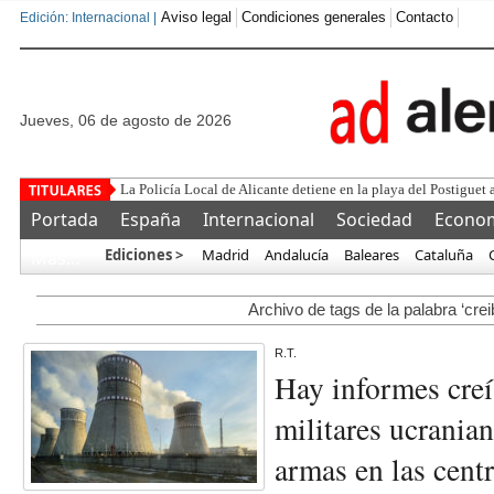
Aviso legal
Condiciones generales
Contacto
Edición: Internacional |
jueves, 06 de agosto de 2026
La Policía Local de Alicante detiene en la playa del Postiguet 
Portada
España
Internacional
Sociedad
Econo
Ediciones >
Madrid
Andalucía
Baleares
Cataluña
Más…
Archivo de tags de la palabra ‘crei
R.T.
Hay informes creí
militares ucrania
armas en las centr