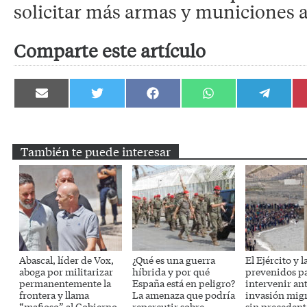
solicitar más armas y municiones 
Comparte este artículo
Compartir
Compartir
Compartir
Compartir
Compartir
en
en
en
en
en
Email
Twitter
Facebook
WhatsApp
Telegram
También te puede interesar
Abascal, líder de Vox,
¿Qué es una guerra
El Ejército y 
aboga por militarizar
híbrida y por qué
prevenidos p
permanentemente la
España está en peligro?
intervenir ant
frontera y llama
La amenaza que podría
invasión migr
“mafioso” al Gobierno
repercutir sobre
sin precedent