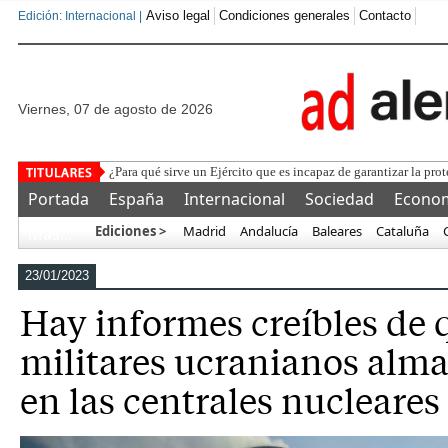
Aviso legal
Condiciones generales
Contacto
Edición: Internacional |
viernes, 07 de agosto de 2026
La Fe
Portada
España
Internacional
Sociedad
Econo
Ediciones >
Madrid
Andalucía
Baleares
Cataluña
Más…
23/01/2023
Hay informes creíbles de 
militares ucranianos alm
en las centrales nucleares