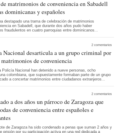
 de matrimonios de conveniencia en Sabadell
tas dominicanas y españoles
 ha destapado una trama de celebración de matrimonios
iencia en Sabadell, que durante dos años pudo haber
s fraudulentos en cuatro parroquias entre dominicanos...
2 comentarios
a Nacional desarticula a un grupo criminal por
r matrimonios de conveniencia
a Policía Nacional han detenido a nueve personas, ocho
una colombiana, que supuestamente formaban parte de un grupo
icado a concertar matrimonios entre ciudadanos extranjeros...
2 comentarios
ado a dos años un párroco de Zaragoza que
bodas de conveniencia entre españoles e
antes
ote de Zaragoza ha sido condenado a penas que suman 2 años y
 prisión por su participación activa en una red dedicada a