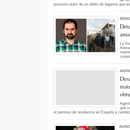
presunto autor de un delito de bigamia que es
REDA
Dete
ama
La Gu
Arena
matri
contr
AGENC
Desa
matr
obtu
Agent
que c
el permiso de residencia en España a cambio 
AGENC