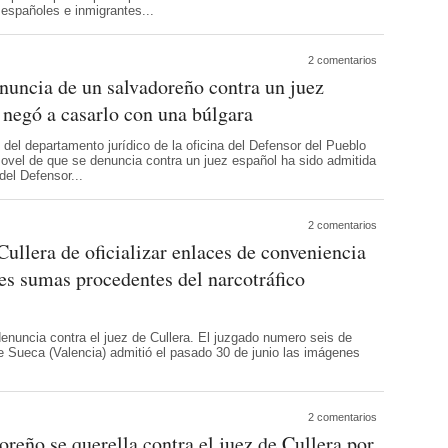
 españoles e inmigrantes...
2 comentarios
nuncia de un salvadoreño contra un juez
 negó a casarlo con una búlgara
 del departamento jurídico de la oficina del Defensor del Pueblo
ovel de que se denuncia contra un juez español ha sido admitida
 del Defensor...
2 comentarios
Cullera de oficializar enlaces de conveniencia
es sumas procedentes del narcotráfico
denuncia contra el juez de Cullera. El juzgado numero seis de
de Sueca (Valencia) admitió el pasado 30 de junio las imágenes
2 comentarios
oreño se querella contra el juez de Cullera por