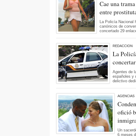
Cae una trama
entre prostitu
La Policía Nacional
canónicos de conven
concertado 29 enlace
REDACCION
La Policí
concerta
Agentes de l
españoles y 
delictivo ded
AGENCIAS
Conden
ofició 
inmigr
Un sacerd
6 meses de