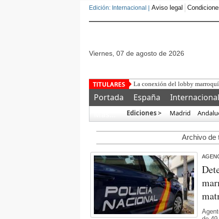
Aviso legal
Condicione
Edición: Internacional |
viernes, 07 de agosto de 2026
Bruselas
Portada
España
Internaciona
Ediciones >
Madrid
Andalu
Más…
Archivo de 
AGENC
Det
marr
mat
Agent
de 49