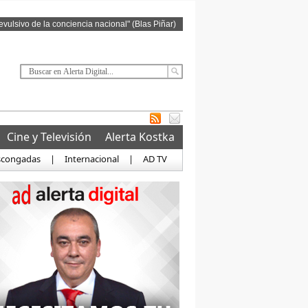
revulsivo de la conciencia nacional" (Blas Piñar)
Cine y Televisión
Alerta Kostka
scongadas
|
Internacional
|
AD TV