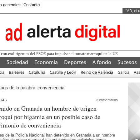
s generales
Contacto
Ads by
"AD, el 
l
Sociedad
Economía
Deportes
A fondo
Sucesos
cía
Baleares
Cataluña
Castilla y León
Reino de Valencia
Galicia
Va
tags de la palabra ‘conveniencia’
IAS
2 comentarios
enido en Granada un hombre de origen
oquí por bigamia en un posible caso de
rimonio de conveniencia
es de la Policía Nacional han detenido en Granada a un hombre
 años de origen marroquí sin antecedentes policiales como