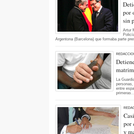
Deti
por 
sin 
Artur 
Policí
Argentona (Barcelona) que formaba parte pre
REDACCIO
Detiene
matrim
La Guardia
personas,
entre espa
primeras..
REDA
Casi
por 
y m