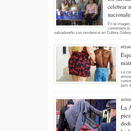
celebrar 
nacionale
En la imagen,
conveniencia 
salvadoreño con residencia en Cullera (Valen
REDA
Espa
mat
La co
provo
conven
país 
AGENC
La A
piez
dedi