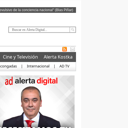
revulsivo de la conciencia nacional" (Blas Piñar)
Cine y Televisión
Alerta Kostka
scongadas
|
Internacional
|
AD TV