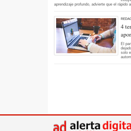
aprendizaje profundo, advierte que el rápido
REDA
4 te
apor
El pa
dejad
solo 
autom