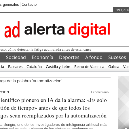
s generales
Contacto
Ads by
"AD, el 
so: cómo detectar la fatiga acumulada antes de estancarse
l
Sociedad
Economía
Deportes
A fondo
Sucesos
cía
Baleares
Cataluña
Castilla y León
Reino de Valencia
Galicia
Va
ags de la palabra ‘automatizacion’
CCION
1 comentario
ientífico pionero en IA da la alarma: «Es solo
tión de tiempo» antes de que todos los
ajos sean reemplazados por la automatización
 Bengio, uno de los investigadores de inteligencia artificial más
yentes del mundo y pionero de los sistemas modernos de