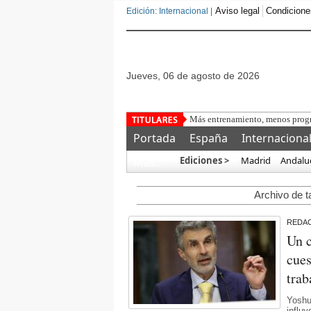
Aviso legal
Condicione
Edición: Internacional |
jueves, 06 de agosto de 2026
Más entrenamiento, menos progre
Portada
España
Internaciona
Ediciones >
Madrid
Andalu
Más…
Archivo de t
REDA
Un c
cues
trab
Yoshua
influ