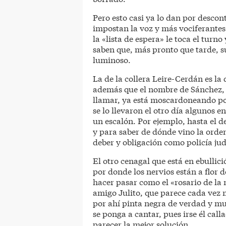
Pero esto casi ya lo dan por descon
impostan la voz y más vociferantes 
la «lista de espera» le toca el turno
saben que, más pronto que tarde, s
luminoso.
La de la collera Leire-Cerdán es la
además que el nombre de Sánchez, e
llamar, ya está moscardoneando por
se lo llevaron el otro día algunos 
un escalón. Por ejemplo, hasta el d
y para saber de dónde vino la orde
deber y obligación como policía jud
El otro cenagal que está en ebullic
por donde los nervios están a flor d
hacer pasar como el «rosario de la 
amigo Julito, que parece cada vez 
por ahí pinta negra de verdad y m
se ponga a cantar, pues irse él call
parecer la mejor solución.