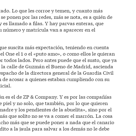
tado. Lo que les corroe y temen, y cuanto más
se ponen por las redes, más se nota, es a quién de
 y es llamado a filas. Y hay parvas enteras, que
u número y matrícula van a aparecer en el
 que suscita más expectación, teniendo en cuenta
l One el 1 o el «puto amo», o como ellos le quieran
 todos lados. Pero antes puede que el susto, que ya
en la calle de Guzmán el Bueno de Madrid, ascienda
espacho de la directora general de la Guardia Civil
n de acosar a quienes estaban cumpliendo con su
icial.
ión es el de ZP & Company. Y es por las compañías
e piel y no solo, que también, por lo que quieren
madre y los pendientes de la abuelita», sino por el
más que solito no se va a comer el marrón. La cosa
ucho más que se puede poner a nada que el canario
adito a la jaula para salvar a los demás no le debe