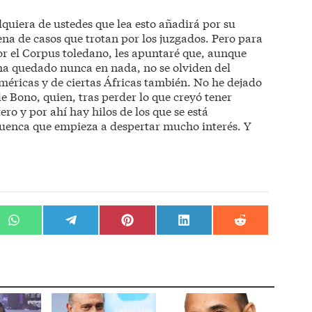
quiera de ustedes que lea esto añadirá por su
na de casos que trotan por los juzgados. Pero para
r el Corpus toledano, les apuntaré que, aunque
ha quedado nunca en nada, no se olviden del
éricas y de ciertas Áfricas también. No he dejado
e Bono, quien, tras perder lo que creyó tener
ro y por ahí hay hilos de los que se está
Cuenca que empieza a despertar mucho interés. Y
r
Compartir
Compartir
Compartir
Compartir
Compartir
en
en
en
en
en
WhatsApp
Telegram
Pinterest
LinkedIn
Reddit