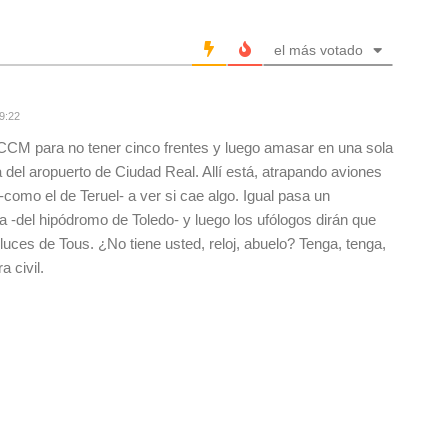
el más votado
9:22
a CCM para no tener cinco frentes y luego amasar en una sola
a del aropuerto de Ciudad Real. Allí está, atrapando aviones
como el de Teruel- a ver si cae algo. Igual pasa un
 -del hipódromo de Toledo- y luego los ufólogos dirán que
 luces de Tous. ¿No tiene usted, reloj, abuelo? Tenga, tenga,
a civil.