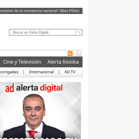
revulsivo de la conciencia nacional" (Blas Piñar)
Cine y Televisión
Alerta Kostka
scongadas
|
Internacional
|
AD TV