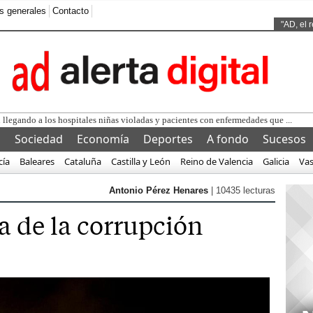
s generales
Contacto
Ads by
"AD, el 
l
Sociedad
Economía
Deportes
A fondo
Sucesos
cía
Baleares
Cataluña
Castilla y León
Reino de Valencia
Galicia
Va
Antonio Pérez Henares
| 10435 lecturas
ra de la corrupción