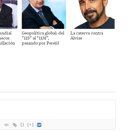
undial
Geopolítica global: del
La caterva contra
uecos
“11S” al “11M”,
Alvise
illación
pasando por Perejil
{}
[+]