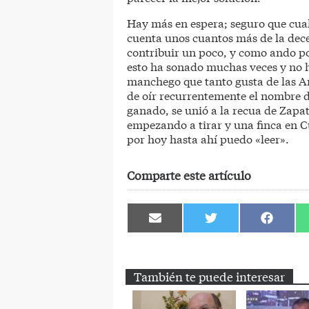
Hay más en espera; seguro que cual
cuenta unos cuantos más de la dece
contribuir un poco, y como ando po
esto ha sonado muchas veces y no 
manchego que tanto gusta de las Am
de oír recurrentemente el nombre d
ganado, se unió a la recua de Zapate
empezando a tirar y una finca en 
por hoy hasta ahí puedo «leer».
Comparte este artículo
Compartir
Compartir
Comparti
en
en
en
Email
Twitter
Facebook
También te puede interesar