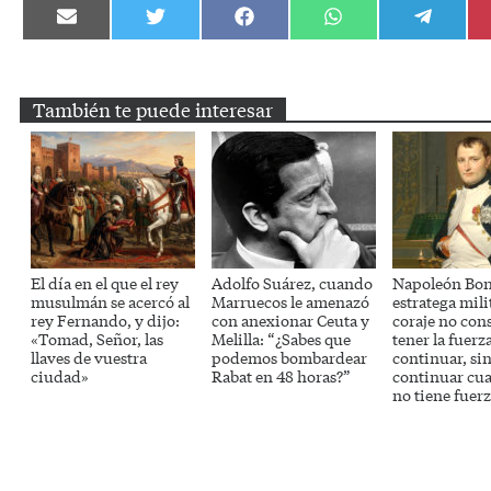
Compartir
Compartir
Compartir
Compartir
Compartir
en
en
en
en
en
Email
Twitter
Facebook
WhatsApp
Telegram
También te puede interesar
El día en el que el rey
Adolfo Suárez, cuando
Napoleón Bon
musulmán se acercó al
Marruecos le amenazó
estratega mili
rey Fernando, y dijo:
con anexionar Ceuta y
coraje no cons
«Tomad, Señor, las
Melilla: “¿Sabes que
tener la fuerz
llaves de vuestra
podemos bombardear
continuar, si
ciudad»
Rabat en 48 horas?”
continuar cu
no tiene fuer