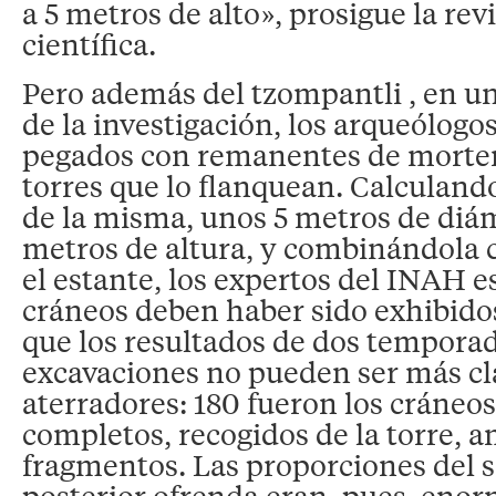
a 5 metros de alto», prosigue la rev
científica.
Pero además del tzompantli , en u
de la investigación, los arqueólogo
pegados con remanentes de morter
torres que lo flanquean. Calculand
de la misma, unos 5 metros de diám
metros de altura, y combinándola c
el estante, los expertos del INAH 
cráneos deben haber sido exhibidos 
que los resultados de dos tempora
excavaciones no pueden ser más clar
aterradores: 180 fueron los cráneo
completos, recogidos de la torre, 
fragmentos. Las proporciones del sa
posterior ofrenda eran, pues, enor