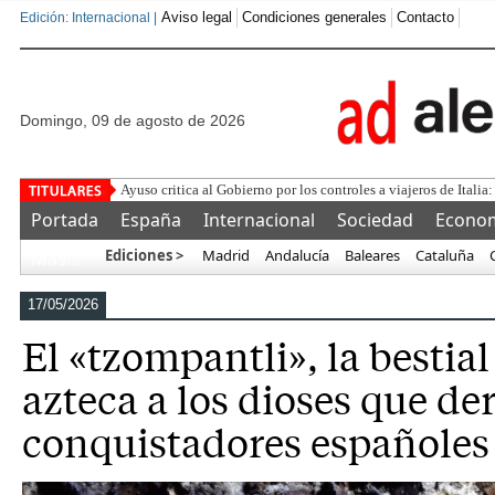
Aviso legal
Condiciones generales
Contacto
Edición: Internacional |
domingo, 09 de agosto de 2026
¿Se puede comprar un bolso de lujo a m
Portada
España
Internacional
Sociedad
Econo
Ediciones >
Madrid
Andalucía
Baleares
Cataluña
Más…
17/05/2026
El «tzompantli», la bestia
azteca a los dioses que de
conquistadores españoles