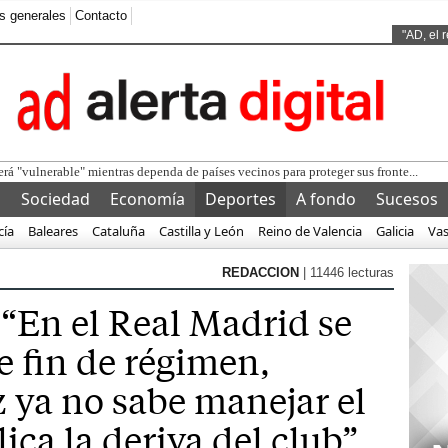
s generales
Contacto
Ads by
"AD, el 
l
Sociedad
Economía
Deportes
A fondo
Sucesos
cía
Baleares
Cataluña
Castilla y León
Reino de Valencia
Galicia
Va
REDACCION
| 11446 lecturas
 “En el Real Madrid se
e fin de régimen,
z ya no sabe manejar el
lica la deriva del club”