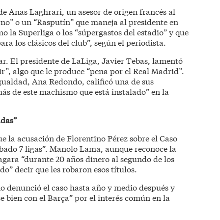
de Anas Laghrari, un asesor de origen francés al
rno” o un “Rasputín” que maneja al presidente en
 la Superliga o los “súpergastos del estadio” y que
 los clásicos del club”, según el periodista.
ar. El presidente de LaLiga, Javier Tebas, lamentó
r”, algo que le produce “pena por el Real Madrid”.
Igualdad, Ana Redondo, calificó una de sus
ás de este machismo que está instalado” en la
adas”
e la acusación de Florentino Pérez sobre el Caso
obado 7 ligas”. Manolo Lama, aunque reconoce la
gara “durante 20 años dinero al segundo de los
o” decir que les robaron esos títulos.
 denunció el caso hasta año y medio después y
e bien con el Barça” por el interés común en la