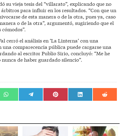
ó su vieja tesis del “villarato”, explicando que no
 árbitros para influir en los resultados. “Con que un
uivocarse de esta manera o de la otra, pues ya, caso
manera o de la otra”, argumentó, sugiriendo que el
s cómodos”.
al cerró el análisis en ‘La Linterna’ con una
en una comparecencia pública puede cargarse una
rdando al escritor Publio Sirio, concluyó: “Me he
 nunca de haber guardado silencio”.
r
Compartir
Compartir
Compartir
Compartir
Compartir
en
en
en
en
en
WhatsApp
Telegram
Pinterest
LinkedIn
Reddit