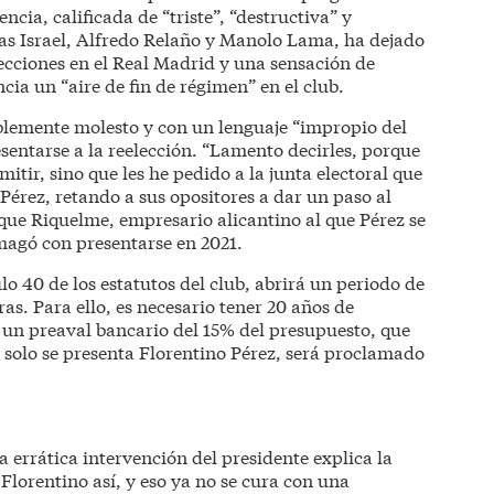
cia, calificada de “triste”, “destructiva” y
ías Israel, Alfredo Relaño y Manolo Lama, ha dejado
lecciones en el Real Madrid y una sensación de
cia un “aire de fin de régimen” en el club.
iblemente molesto y con un lenguaje “impropio del
sentarse a la reelección. “Lamento decirles, porque
itir, sino que les he pedido a la junta electoral que
ó Pérez, retando a sus opositores a dar un paso al
ique Riquelme, empresario alicantino al que Pérez se
magó con presentarse en 2021.
ulo 40 de los estatutos del club, abrirá un periodo de
as. Para ello, es necesario tener 20 años de
un preaval bancario del 15% del presupuesto, que
i solo se presenta Florentino Pérez, será proclamado
a errática intervención del presidente explica la
 Florentino así, y eso ya no se cura con una