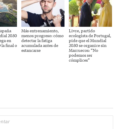
España
Más entrenamiento,
Livre, partido
dial 2030
menos progreso: cómo
ecologista de Portugal,
uega en
detectar la fatiga
pide que el Mundial
la final o
acumulada antes de
2030 se organice sin
estancarse
Marruecos: “No
podemos ser
cómplices”