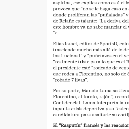
aspirina, eso explica cómo está el 
provoca que “no se le haga caso en 
donde proliferan las “puñaladas” y 
de Relaño es tajante: “La deriva de
este hombre ya no sabe manejar el v
“>
Elías Israel, editor de SportsU, co
trasciende mucho más allá de lo de
institucional” y “puñetazos en el v
“realmente triste para lo que es el
el presidente esté “rodeado de gent
que rodea a Florentino, no solo de 
“robado 7 ligas”.
Por su parte, Manolo Lama sostiene
Florentino, al forofo, rajón”, recor
Confidencial. Lama interpreta la 
tapar la crisis deportiva y su “cal
candidatura para asaltarle su cortij
El “Rasputín” francés y las reaccio