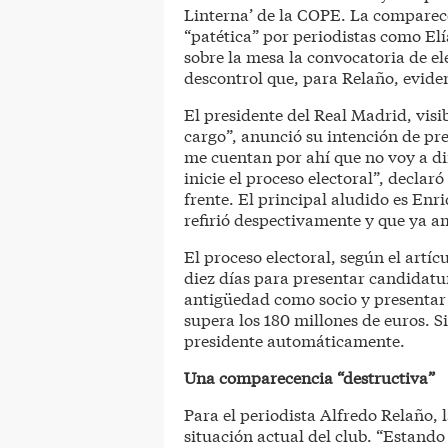
Linterna’ de la COPE. La comparecen
“patética” por periodistas como El
sobre la mesa la convocatoria de e
descontrol que, para Relaño, eviden
El presidente del Real Madrid, vis
cargo”, anunció su intención de pre
me cuentan por ahí que no voy a dim
inicie el proceso electoral”, declar
frente. El principal aludido es Enr
refirió despectivamente y que ya a
El proceso electoral, según el artíc
diez días para presentar candidatur
antigüedad como socio y presentar 
supera los 180 millones de euros. S
presidente automáticamente.
Una comparecencia “destructiva”
Para el periodista Alfredo Relaño, l
situación actual del club. “Estando