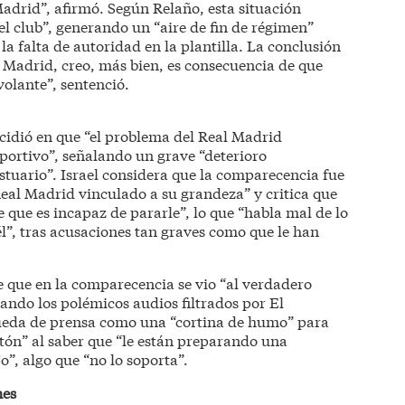
Madrid”, afirmó. Según Relaño, esta situación
el club”, generando un “aire de fin de régimen”
la falta de autoridad en la plantilla. La conclusión
l Madrid, creo, más bien, es consecuencia de que
olante”, sentenció.
incidió en que “el problema del Real Madrid
portivo”, señalando un grave “deterioro
estuario”. Israel considera que la comparecencia fue
 Real Madrid vinculado a su grandeza” y critica que
e que es incapaz de pararle”, lo que “habla mal de lo
él”, tras acusaciones tan graves como que le han
 que en la comparecencia se vio “al verdadero
dando los polémicos audios filtrados por El
rueda de prensa como una “cortina de humo” para
entón” al saber que “le están preparando una
o”, algo que “no lo soporta”.
nes