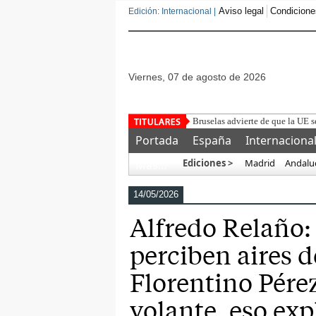
Aviso legal
Condicione
Edición: Internacional |
viernes, 07 de agosto de 2026
Detenido
Portada
España
Internaciona
Ediciones >
Madrid
Andalu
Más…
14/05/2026
Alfredo Relaño:
perciben aires d
Florentino Pére
volante, eso exp