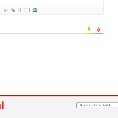
{}
[+]