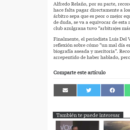
Alfredo Relaño, por su parte, record
hace falta pagar directamente a los
árbitro sepa que es peor o mejor eq
de duda, se va a equivocar de esta 
club azulgrana tuvo “arbitrajes má
Finalmente, el periodista Luis Del V
reflexión sobre cómo “un mal día 
biografía aseada y meritoria”. Reco
arrepentido de haber hablado, pero
Comparte este artículo
Compartir
Compartir
Comparti
en
en
en
Email
Twitter
Facebook
También te puede interesar