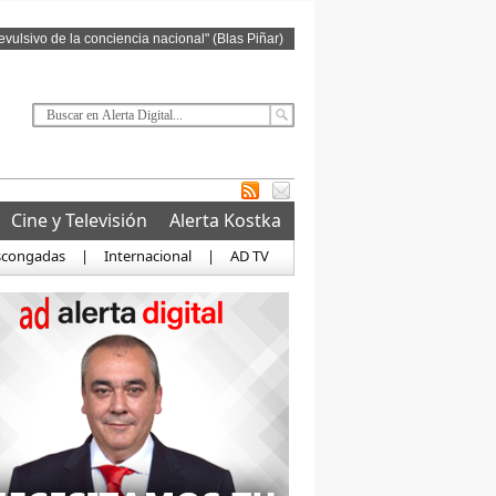
revulsivo de la conciencia nacional" (Blas Piñar)
Cine y Televisión
Alerta Kostka
scongadas
|
Internacional
|
AD TV