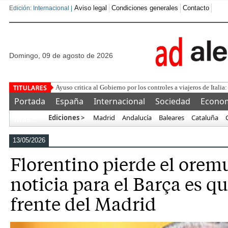
Aviso legal
Condiciones generales
Contacto
Edición: Internacional |
domingo, 09 de agosto de 2026
¿S
Portada
España
Internacional
Sociedad
Econo
Ediciones >
Madrid
Andalucía
Baleares
Cataluña
Más…
13/05/2026
Florentino pierde el oremu
noticia para el Barça es qu
frente del Madrid