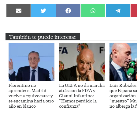
Compartir
Compartir
Compartir
Compartir
Compartir
en
en
en
en
en
Email
Twitter
Facebook
WhatsApp
Telegram
También te puede interesar
Florentino no
La UEFA no da marcha
Luis Rubiales
aprende: el Madrid
atrás con la FIFA y
que España sa
vuelve a equivocarse y
Gianni Infantino:
organización
se encamina hacia otro
“Hemos perdido la
“nuestro” Mun
año en blanco
confianza”
no alberga la f