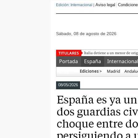
Aviso legal
Condicione
Edición: Internacional |
sábado, 08 de agosto de 2026
Una asociación militar
Portada
España
Internaciona
Ediciones >
Madrid
Andalu
Más…
08/05/2026
España es ya u
dos guardias ci
choque entre do
persiguiendo a 