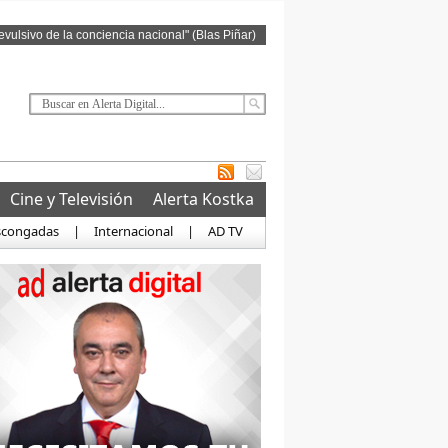
revulsivo de la conciencia nacional" (Blas Piñar)
Cine y Televisión
Alerta Kostka
scongadas
|
Internacional
|
AD TV