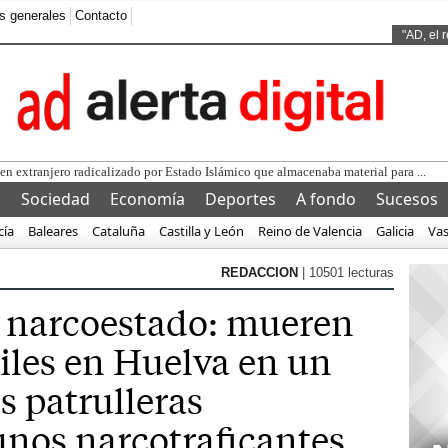
s generales
Contacto
Ads by
"AD, el 
l
Sociedad
Economía
Deportes
A fondo
Sucesos
cía
Baleares
Cataluña
Castilla y León
Reino de Valencia
Galicia
Va
REDACCION
| 10501 lecturas
n narcoestado: mueren
viles en Huelva en un
s patrulleras
unos narcotraficantes