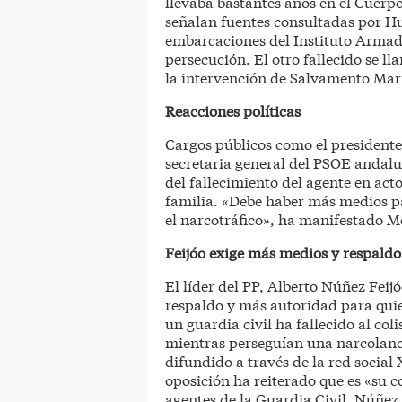
llevaba bastantes años en el Cuerp
señalan fuentes consultadas por H
embarcaciones del Instituto Armad
persecución. El otro fallecido se l
la intervención de Salvamento Mar
Reacciones políticas
Cargos públicos como el presidente
secretaria general del PSOE andalu
del fallecimiento del agente en act
familia. «Debe haber más medios pa
el narcotráfico», ha manifestado M
Feijóo exige más medios y respaldo 
El líder del PP, Alberto Núñez Feij
respaldo y más autoridad para quien
un guardia civil ha fallecido al co
mientras perseguían una narcolanc
difundido a través de la red social 
oposición ha reiterado que es «su 
agentes de la Guardia Civil. Núñez