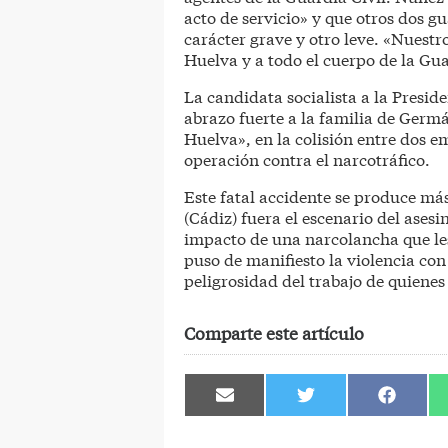
acto de servicio» y que otros dos g
carácter grave y otro leve. «Nuestr
Huelva y a todo el cuerpo de la Gua
La candidata socialista a la Presi
abrazo fuerte a la familia de Germán
Huelva», en la colisión entre dos 
operación contra el narcotráfico.
Este fatal accidente se produce má
(Cádiz) fuera el escenario del asesi
impacto de una narcolancha que les
puso de manifiesto la violencia con
peligrosidad del trabajo de quienes
Comparte este artículo
Compartir
Compartir
Comparti
en
en
en
Email
Twitter
Facebook