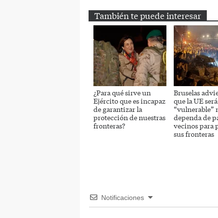
También te puede interesar
¿Para qué sirve un
Bruselas advie
Ejército que es incapaz
que la UE será
de garantizar la
“vulnerable” 
protección de nuestras
dependa de pa
fronteras?
vecinos para 
sus fronteras
Notificaciones