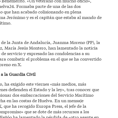
o Benemérito. «Un veterano con mucho oficio»,
uelva24. Formaba parte de una de las dos
o que han acabado colisionando en plena
lama Jerónimo y es el capitán que estaba al mando de
ítimo.
 de la Junta de Andalucía, Juanma Moreno (PP), la
z, María Jesús Montero, han lamentado la noticia
o de servicio y expresado las condolencias a su
ra combatir el problema en el que se ha convertido
oreno en X.
a la Guardia Civil
óo, ha exigido este viernes «más medios, más
es defienden el Estado y la ley», tras conocer que
lisionar dos embarcaciones del Servicio Marítimo
ha en las costas de Huelva. En un mensaje
X, que ha recogido Europa Press, el jefe de la
compromiso» que se dote de más recursos a los
 Feijóo ha lamentado la pérdida de «otro agente en