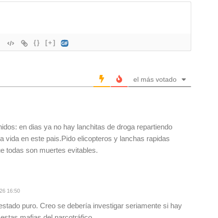
{}
[+]
el más votado
os: en dias ya no hay lanchitas de droga repartiendo
 vida en este pais.Pido elicopteros y lanchas rapidas
ue todas son muertes evitables.
26 16:50
estado puro. Creo se debería investigar seriamente si hay
estas mafias del narcotráfico.