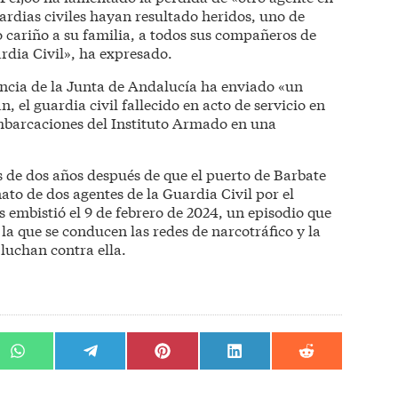
uardias civiles hayan resultado heridos, uno de
o cariño a su familia, a todos sus compañeros de
rdia Civil», ha expresado.
dencia de la Junta de Andalucía ha enviado «un
, el guardia civil fallecido en acto de servicio en
embarcaciones del Instituto Armado en una
s de dos años después de que el puerto de Barbate
nato de dos agentes de la Guardia Civil por el
 embistió el 9 de febrero de 2024, un episodio que
 la que se conducen las redes de narcotráfico y la
 luchan contra ella.
r
Compartir
Compartir
Compartir
Compartir
Compartir
en
en
en
en
en
WhatsApp
Telegram
Pinterest
LinkedIn
Reddit