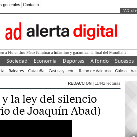
s generales
Contacto
Ads by
"AD, el 
l
Sociedad
Economía
Deportes
A fondo
Sucesos
cía
Baleares
Cataluña
Castilla y León
Reino de Valencia
Galicia
Va
REDACCION
| 11442 lecturas
 la ley del silencio
io de Joaquín Abad)