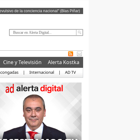
revulsivo de la conciencia nacional" (Blas Piñar)
Cine y Televisión
Alerta Kostka
scongadas
|
Internacional
|
AD TV