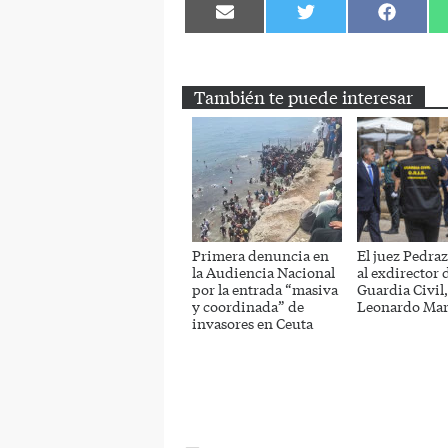
Compartir
Compartir
Comparti
en
en
en
Email
Twitter
Facebook
También te puede interesar
Primera denuncia en
El juez Pedra
la Audiencia Nacional
al exdirector d
por la entrada “masiva
Guardia Civil,
y coordinada” de
Leonardo Mar
invasores en Ceuta