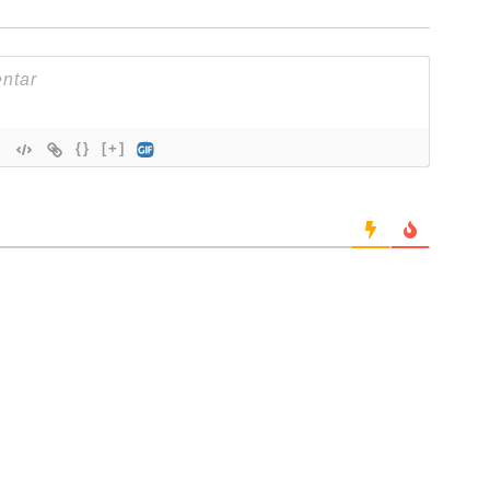
{}
[+]