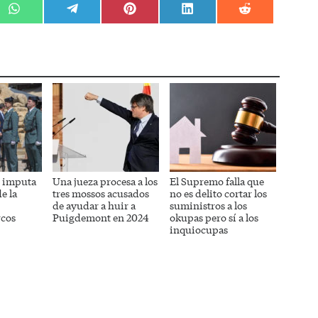
r
Compartir
Compartir
Compartir
Compartir
Compartir
en
en
en
en
en
WhatsApp
Telegram
Pinterest
LinkedIn
Reddit
z imputa
Una jueza procesa a los
El Supremo falla que
e la
tres mossos acusados
no es delito cortar los
de ayudar a huir a
suministros a los
cos
Puigdemont en 2024
okupas pero sí a los
inquiocupas