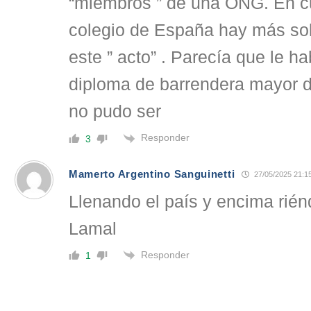
“miembros ” de una ONG. En cua
colegio de España hay más so
este ” acto” . Parecía que le ha
diploma de barrendera mayor de
no pudo ser
Responder
3
Mamerto Argentino Sanguinetti
27/05/2025 21:1
Llenando el país y encima riénd
Lamal
Responder
1