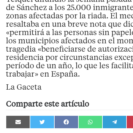
de Sánchez a los 25.000 inmigrantes
zonas afectadas por la riada. El me
resaltaba en una breve nota que di
«permitirá a las personas sin papel
los municipios afectados en el mo
tragedia «beneficiarse de autoriza
residencia por circunstancias exce
período de un año, lo que les facilit
trabajar» en España.
La Gaceta
Comparte este artículo
Compartir
Compartir
Compartir
Compartir
Compartir
en
en
en
en
en
Email
Twitter
Facebook
WhatsApp
Telegram