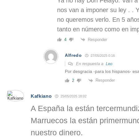
Ya no hay Don Pelayo. Van a
nos van a imponer su ley . . 
no queremos verlo. En 5 años
tanto en número como en imp
Responder
4
Alfredo
27/05/2025 0:16
En respuesta a
Leo
Por desgracia -para los hispanos- esa
Responder
2
Kafkiano
25/05/2025 18:02
A España la están tercermundi
Marruecos la están primermun
nuestro dinero.