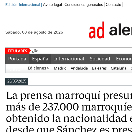
Aviso legal
Condiciones generales
Contacto
Edición: Internacional |
sábado, 08 de agosto de 2026
¿Se puede comprar un bolso de lujo a mi
Portada
España
Internacional
Sociedad
Econo
Ediciones >
Madrid
Andalucía
Baleares
Cataluña
Más…
25/05/2025
La prensa marroquí presu
más de 237.000 marroquíe
obtenido la nacionalidad
desde que Sánchez es pre