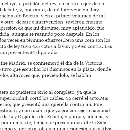
ncluyó, a petición del rey, en la terna que debía
l debate, y, por tanto, de mi intervención, hay
 mencionado Boletín, y en el primer volumen de mi
o y otro -debate e intervención- tuvieron enorme
mpresión de que mi discurso, muy aplaudido, fue
ndida, aunque se reanudó poco después. En los
 dos veces en término efusivos.Pero una cosa son los
cto de ley tuvo 425 votos a favor, y 59 en contra. Las
eron presentes 34 diputados.
 Cine Madrid, se conmemoró el día de la Victoria,
 tuvo que escuchar los discursos en la plaza, donde
de los altavoces que, previéndolo, se habían
uera no pudieron oírlo al completo, ya que la
uperioridad, cortó los cables. Yo cerré el acto.Mis
ierno, que presentó una querella contra mí. Fue
estimar, y con razón, que yo era consejero nacional
e la Ley Orgánica del Estado, y porque, además, y
, por una parte, tenía que presentarse ante la Sala
premo y, por otra, obtener una respuesta afirmativa