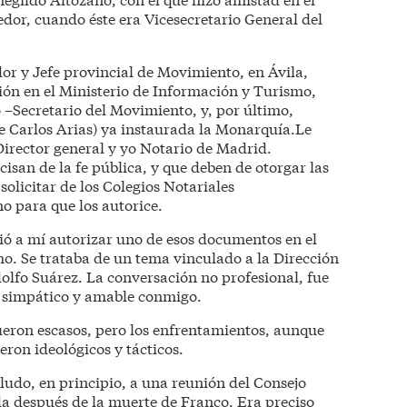
or, cuando éste era Vicesecretario General del
r y Jefe provincial de Movimiento, en Ávila,
sión en el Ministerio de Información y Turismo,
o –Secretario del Movimiento, y, por último,
e Carlos Arias) ya instaurada la Monarquía.Le
irector general y yo Notario de Madrid.
san de la fe pública, y que deben de otorgar las
solicitar de los Colegios Notariales
o para que los autorice.
ó a mí autorizar uno de esos documentos en el
o. Se trataba de un tema vinculado a la Dirección
olfo Suárez. La conversación no profesional, fue
o simpático y amable conmigo.
eron escasos, pero los enfrentamientos, aunque
ron ideológicos y tácticos.
aludo, en principio, a una reunión del Consejo
 después de la muerte de Franco. Era preciso