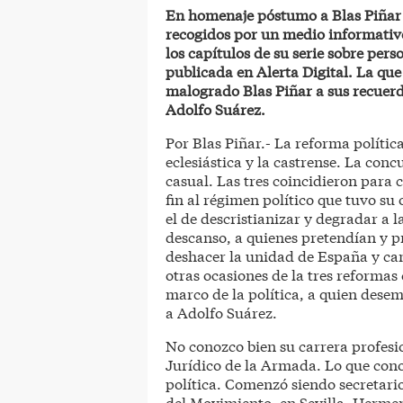
En homenaje póstumo a Blas Piñar 
recogidos por un medio informativ
los capítulos de su serie sobre pers
publicada en Alerta Digital. La que
malogrado Blas Piñar a sus recuerd
Adolfo Suárez.
Por Blas Piñar.- La reforma polític
eclesiástica y la castrense. La conc
casual. Las tres coincidieron para 
fin al régimen político que tuvo su 
el de descristianizar y degradar a l
descanso, a quienes pretendían y p
deshacer la unidad de España y ca
otras ocasiones de la tres reformas
marco de la política, a quien desem
a Adolfo Suárez.
No conozco bien su carrera profesion
Jurídico de la Armada. Lo que conoz
política. Comenzó siendo secretario
del Movimiento, en Sevilla, Hermen