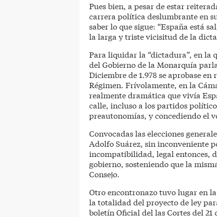
Pues bien, a pesar de estar reitera
carrera política deslumbrante en su
saber lo que sigue: “España está s
la larga y triste vicisitud de la dict
Para liquidar la “dictadura”, en la 
del Gobierno de la Monarquía parla
Diciembre de 1.978 se aprobase en r
Régimen. Frívolamente, en la Cámar
realmente dramática que vivía Espa
calle, incluso a los partidos polític
preautonomías, y concediendo el vot
Convocadas las elecciones generales
Adolfo Suárez, sin inconveniente po
incompatibilidad, legal entonces, 
gobierno, sosteniendo que la misma 
Consejo.
Otro encontronazo tuvo lugar en l
la totalidad del proyecto de ley par
boletín Oficial del las Cortes del 2