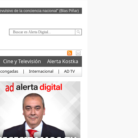
revulsivo de la conciencia nacional" (Blas Piñar)
Cine y Televisión
Alerta Kostka
scongadas
|
Internacional
|
AD TV