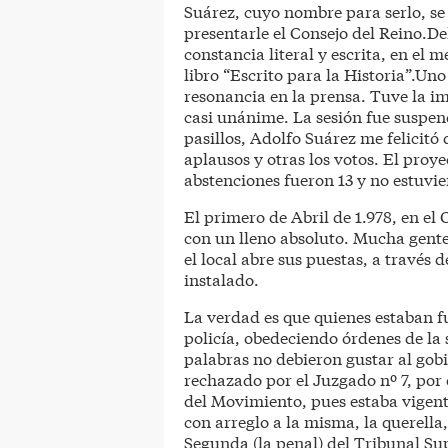
Suárez, cuyo nombre para serlo, se i
presentarle el Consejo del Reino.De
constancia literal y escrita, en el
libro “Escrito para la Historia”.Un
resonancia en la prensa. Tuve la i
casi unánime. La sesión fue suspe
pasillos, Adolfo Suárez me felicitó
aplausos y otras los votos. El proye
abstenciones fueron 13 y no estuvi
El primero de Abril de 1.978, en el
con un lleno absoluto. Mucha gente
el local abre sus puestas, a través 
instalado.
La verdad es que quienes estaban f
policía, obedeciendo órdenes de la s
palabras no debieron gustar al gob
rechazado por el Juzgado nº 7, por 
del Movimiento, pues estaba vigent
con arreglo a la misma, la querella
Segunda (la penal) del Tribunal Su