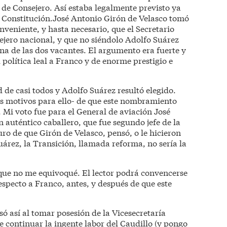
 de Consejero. Así estaba legalmente previsto ya
 Constitución.José Antonio Girón de Velasco tomó
nveniente, y hasta necesario, que el Secretario
jero nacional, y que no siéndolo Adolfo Suárez
a de las dos vacantes. El argumento era fuerte y
política leal a Franco y de enorme prestigio e
d de casi todos y Adolfo Suárez resultó elegido.
s motivos para ello- de que este nombramiento
é. Mi voto fue para el General de aviación José
auténtico caballero, que fue segundo jefe de la
uro de que Girón de Velasco, pensó, o le hicieron
árez, la Transición, llamada reforma, no sería la
que no me equivoqué. El lector podrá convencerse
respecto a Franco, antes, y después de que este
ó así al tomar posesión de la Vicesecretaría
e continuar la ingente labor del Caudillo (y pongo