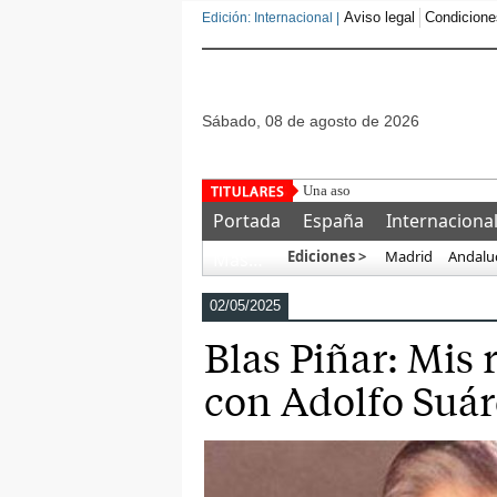
Aviso legal
Condicione
Edición: Internacional |
sábado, 08 de agosto de 2026
Una asociación militar exige ade
Portada
España
Internaciona
Ediciones >
Madrid
Andalu
Más…
02/05/2025
Blas Piñar: Mis 
con Adolfo Suár