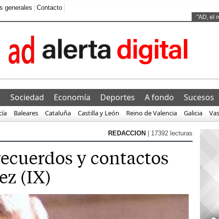
s generales
Contacto
Ads by
"AD, el 
lantarse ant
l
Sociedad
Economía
Deportes
A fondo
Sucesos
cía
Baleares
Cataluña
Castilla y León
Reino de Valencia
Galicia
Va
REDACCION
| 17392 lecturas
recuerdos y contactos
ez (IX)