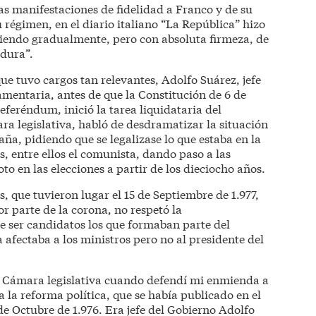
das manifestaciones de fidelidad a Franco y de su
 régimen, en el diario italiano “La República” hizo
aliendo gradualmente, pero con absoluta firmeza, de
adura”.
que tuvo cargos tan relevantes, Adolfo Suárez, jefe
mentaria, antes de que la Constitución de 6 de
eferéndum, inició la tarea liquidataria del
a legislativa, habló de desdramatizar la situación
ña, pidiendo que se legalizase lo que estaba en la
os, entre ellos el comunista, dando paso a las
o en las elecciones a partir de los dieciocho años.
, que tuvieron lugar el 15 de Septiembre de 1.977,
r parte de la corona, no respetó la
de ser candidatos los que formaban parte del
afectaba a los ministros pero no al presidente del
a Cámara legislativa cuando defendí mi enmienda a
a la reforma política, que se había publicado en el
1 de Octubre de 1.976. Era jefe del Gobierno Adolfo