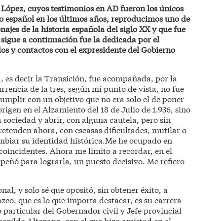
López, cuyos testimonios en AD fueron los únicos
o español en los últimos años, reproducimos uno de
onajes de la historia española del siglo XX y que fue
 sigue a continuación fue la dedicada por el
os y contactos con el expresidente del Gobierno
a, es decir la Transición, fue acompañada, por la
urrencia de la tres, según mi punto de vista, no fue
cumplir con un objetivo que no era solo el de poner
origen en el Alzamiento del 18 de Julio de 1.936, sino
a sociedad y abrir, con alguna cautela, pero sin
retenden ahora, con escasas dificultades, mutilar o
mbiar su identidad histórica.Me he ocupado en
 coincidentes. Ahora me limito a recordar, en el
peñó para lograrla, un puesto decisivo. Me refiero
al, y solo sé que opositó, sin obtener éxito, a
co, que es lo que importa destacar, es su carrera
 particular del Gobernador civil y Jefe provincial
egildo Altozano, con el que hizo amistad en el