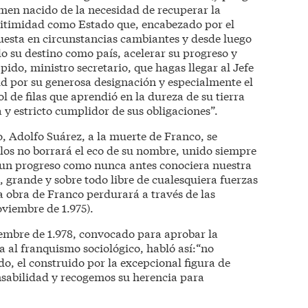
imen nacido de la necesidad de recuperar la
egitimidad como Estado que, encabezado por el
uesta en circunstancias cambiantes y desde luego
do su destino como país, acelerar su progreso y
pido, ministro secretario, que hagas llegar al Jefe
d por su generosa designación y especialmente el
l de filas que aprendió en la dureza de su tierra
a y estricto cumplidor de sus obligaciones”.
 Adolfo Suárez, a la muerte de Franco, se
glos no borrará el eco de su nombre, unido siempre
 y un progreso como nunca antes conociera nuestra
, grande y sobre todo libre de cualesquiera fuerzas
a obra de Franco perdurará a través de las
oviembre de 1.975).
embre de 1.978, convocado para aprobar la
a al franquismo sociológico, habló así:“no
, el construido por la excepcional figura de
nsabilidad y recogemos su herencia para