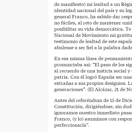
de manifiesto) mi lealtad a un Rég
identidad nacional del país y su l
general Franco, ha sabido dar resp
no fáciles, al reto de mantener uni
posibilitar su vida democrática. Te 
Nacional de Movimiento mi gratitu
testimonio de lealtad de este españo
abulense a ser fiel a la palabra dad
En esa misma línea de pensamiento,
pronunciaba así: “El paso de los si
al recuerdo de una justicia social
patria. Con él logró España ser una
extrañas a sus propios designios. L
generaciones”. (El Alcázar, 21 de N
Antes del referéndum de 15 de Dici
Constitución, dirigiéndose, sin dud
ignoramos nuestro inmediato pasado
Franco, (y lo) asumimos con respo
perfeccionarla”.