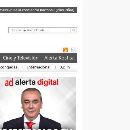
revulsivo de la conciencia nacional" (Blas Piñar)
Cine y Televisión
Alerta Kostka
scongadas
|
Internacional
|
AD TV