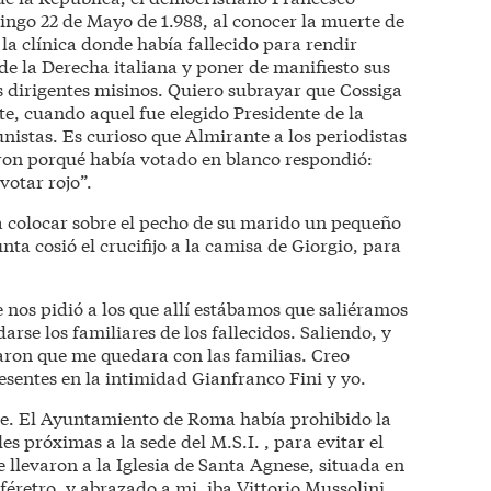
ngo 22 de Mayo de 1.988, al conocer la muerte de
la clínica donde había fallecido para rendir
de la Derecha italiana y poner de manifiesto sus
os dirigentes misinos. Quiero subrayar que Cossiga
e, cuando aquel fue elegido Presidente de la
nistas. Es curioso que Almirante a los periodistas
ron porqué había votado en blanco respondió:
votar rojo”.
 colocar sobre el pecho de su marido un pequeño
unta cosió el crucifijo a la camisa de Giorgio, para
e nos pidió a los que allí estábamos que saliéramos
darse los familiares de los fallecidos. Saliendo, y
garon que me quedara con las familias. Creo
sentes en la intimidad Gianfranco Fini y yo.
e. El Ayuntamiento de Roma había prohibido la
les próximas a la sede del M.S.I. , para evitar el
e llevaron a la Iglesia de Santa Agnese, situada en
féretro, y abrazado a mi, iba Vittorio Mussolini.