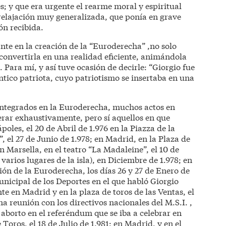
; y que era urgente el rearme moral y espiritual
 relajación muy generalizada, que ponía en grave
ión recibida.
te en la creación de la “Euroderecha” ,no solo
 convertirla en una realidad eficiente, animándola
. Para mí, y así tuve ocasión de decirle: “Giorgio fue
ntico patriota, cuyo patriotismo se insertaba en una
integrados en la Euroderecha, muchos actos en
erar exhaustivamente, pero sí aquellos en que
oles, el 20 de Abril de 1.976 en la Piazza de la
”, el 27 de Junio de 1.978; en Madrid, en la Plaza de
 en Marsella, en el teatro “La Madaleine”, el 10 de
 varios lugares de la isla), en Diciembre de 1.978; en
ón de la Euroderecha, los días 26 y 27 de Enero de
unicipal de los Deportes en el que habló Giorgio
e en Madrid y en la plaza de toros de las Ventas, el
a reunión con los directivos nacionales del M.S.I. ,
l aborto en el referéndum que se iba a celebrar en
 Toros, el 18 de Julio de 1.981; en Madrid, y en el