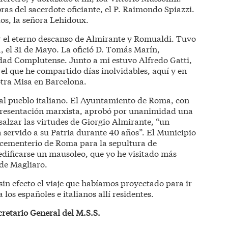
bras del sacerdote oficiante, el P. Raimondo Spiazzi.
los, la señora Lehidoux.
r el eterno descanso de Almirante y Romualdi. Tuvo
a, el 31 de Mayo. La ofició D. Tomás Marín,
idad Complutense. Junto a mi estuvo Alfredo Gatti,
el que he compartido días inolvidables, aquí y en
 otra Misa en Barcelona.
l pueblo italiano. El Ayuntamiento de Roma, con
presentación marxista, aprobó por unanimidad una
salzar las virtudes de Giorgio Almirante, “un
 servido a su Patria durante 40 años”. El Municipio
l cementerio de Roma para la sepultura de
 edificarse un mausoleo, que yo he visitado más
 de Magliaro.
in efecto el viaje que habíamos proyectado para ir
 los españoles e italianos allí residentes.
retario General del M.S.S.