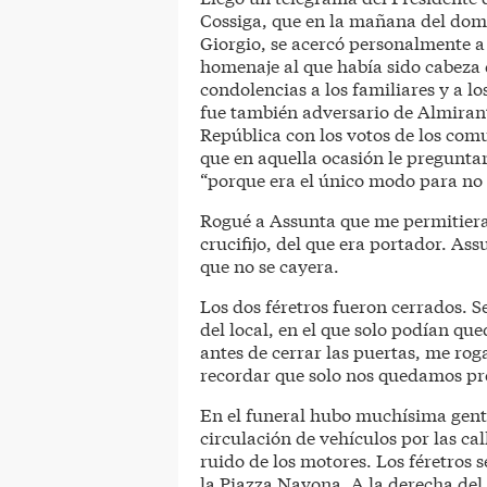
Cossiga, que en la mañana del domi
Giorgio, se acercó personalmente a 
homenaje al que había sido cabeza 
condolencias a los familiares y a l
fue también adversario de Almirant
República con los votos de los comu
que en aquella ocasión le pregunta
“porque era el único modo para no 
Rogué a Assunta que me permitiera
crucifijo, del que era portador. Ass
que no se cayera.
Los dos féretros fueron cerrados. S
del local, en el que solo podían que
antes de cerrar las puertas, me ro
recordar que solo nos quedamos pre
En el funeral hubo muchísima gent
circulación de vehículos por las cal
ruido de los motores. Los féretros s
la Piazza Navona. A la derecha del 