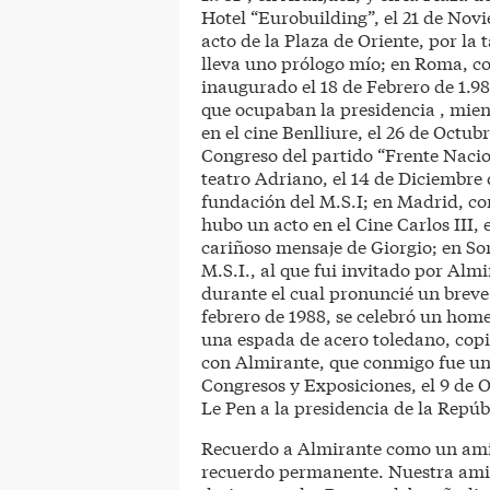
Hotel “Eurobuilding”, el 21 de Novi
acto de la Plaza de Oriente, por la
lleva uno prólogo mío; en Roma, co
inaugurado el 18 de Febrero de 1.98
que ocupaban la presidencia , mien
en el cine Benlliure, el 26 de Octub
Congreso del partido “Frente Nacio
teatro Adriano, el 14 de Diciembre
fundación del M.S.I; en Madrid, co
hubo un acto en el Cine Carlos III, 
cariñoso mensaje de Giorgio; en Sor
M.S.I., al que fui invitado por Alm
durante el cual pronuncié un breve 
febrero de 1988, se celebró un hom
una espada de acero toledano, copia
con Almirante, que conmigo fue uno
Congresos y Exposiciones, el 9 de 
Le Pen a la presidencia de la Repúb
Recuerdo a Almirante como un amigo
recuerdo permanente. Nuestra amis