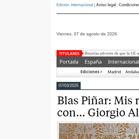
Aviso legal
Condicione
Edición: Internacional |
viernes, 07 de agosto de 2026
Detenido un marroquí t
Portada
España
Internaciona
Ediciones >
Madrid
Andalu
Más…
07/03/2025
Blas Piñar: Mis 
con… Giorgio Al