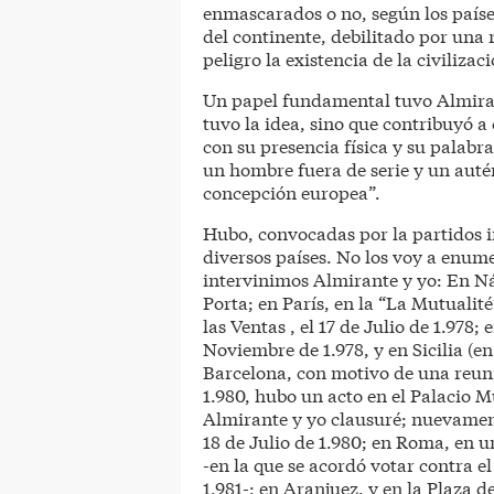
enmascarados o no, según los países
del continente, debilitado por una
peligro la existencia de la civilizac
Un papel fundamental tuvo Almiran
tuvo la idea, sino que contribuyó a
con su presencia física y su palabra
un hombre fuera de serie y un auté
concepción europea”.
Hubo, convocadas por la partidos 
diversos países. No los voy a enum
intervinimos Almirante y yo: En Náp
Porta; en París, en la “La Mutualité
las Ventas , el 17 de Julio de 1.978;
Noviembre de 1.978, y en Sicilia (en
Barcelona, con motivo de una reuni
1.980, hubo un acto en el Palacio M
Almirante y yo clausuré; nuevament
18 de Julio de 1.980; en Roma, en un
-en la que se acordó votar contra e
1.981-; en Aranjuez, y en la Plaza de