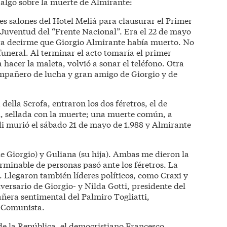
 algo sobre la muerte de Almirante:
s salones del Hotel Meliá para clausurar el Primer
 Juventud del “Frente Nacional”. Era el 22 de mayo
a decirme que Giorgio Almirante había muerto. No
 funeral. Al terminar el acto tomaría el primer
 hacer la maleta, volvió a sonar el teléfono. Otra
ompañero de lucha y gran amigo de Giorgio y de
 della Scrofa, entraron los dos féretros, el de
ad, sellada con la muerte; una muerte común, a
i murió el sábado 21 de mayo de 1.988 y Almirante
e Giorgio) y Guliana (su hija). Ambas me dieron la
rminable de personas pasó ante los féretros. La
. Llegaron también líderes políticos, como Craxi y
ersario de Giorgio- y Nilda Gotti, presidente del
era sentimental del Palmiro Togliatti,
o Comunista.
de la República, el democristiano Francesco