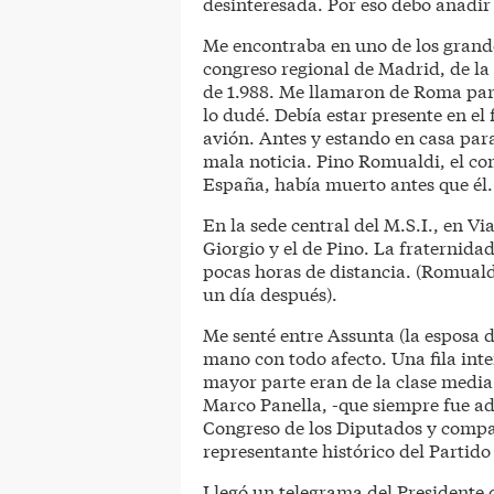
desinteresada. Por eso debo añadir
Me encontraba en uno de los grande
congreso regional de Madrid, de la
de 1.988. Me llamaron de Roma par
lo dudé. Debía estar presente en el
avión. Antes y estando en casa para
mala noticia. Pino Romualdi, el c
España, había muerto antes que él.
En la sede central del M.S.I., en Via
Giorgio y el de Pino. La fraternid
pocas horas de distancia. (Romuald
un día después).
Me senté entre Assunta (la esposa d
mano con todo afecto. Una fila inte
mayor parte eran de la clase media
Marco Panella, -que siempre fue adv
Congreso de los Diputados y compañ
representante histórico del Partid
Llegó un telegrama del Presidente 