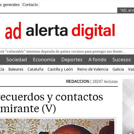
s generales
Contacto
Ads by
"AD, el 
l
Sociedad
Economía
Deportes
A fondo
Sucesos
cía
Baleares
Cataluña
Castilla y León
Reino de Valencia
Galicia
Va
REDACCION
| 18247 lecturas
recuerdos y contactos
mirante (V)