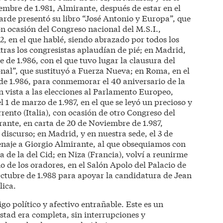
embre de 1.981, Almirante, después de estar en el
 tarde presentó su libro “José Antonio y Europa”, que
n ocasión del Congreso nacional del M.S.I.,
2, en el que hablé, siendo abrazado por todos los
tras los congresistas aplaudían de pié; en Madrid,
re de 1.986, con el que tuvo lugar la clausura del
nal”, que sustituyó a Fuerza Nueva; en Roma, en el
 de 1.986, para conmemorar el 40 aniversario de la
n vista a las elecciones al Parlamento Europeo,
el 1 de marzo de 1.987, en el que se leyó un precioso y
rento (Italia), con ocasión de otro Congreso del
irante, en carta de 20 de Noviembre de 1.987,
discurso; en Madrid, y en nuestra sede, el 3 de
enaje a Giorgio Almirante, al que obsequiamos con
 de la del Cid; en Niza (Francia), volví a reunirme
 de los oradores, en el Salón Apolo del Palacio de
Octubre de 1.988 para apoyar la candidatura de Jean
lica.
 político y afectivo entrañable. Este es un
tad era completa, sin interrupciones y