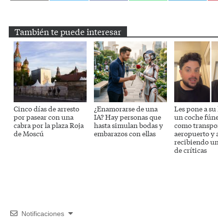
en
en
en
en
en
Email
Twitter
Facebook
WhatsApp
Telegram
También te puede interesar
Cinco días de arresto
¿Enamorarse de una
Les pone a su
por pasear con una
IA? Hay personas que
un coche fún
cabra por la plaza Roja
hasta simulan bodas y
como transpor
de Moscú
embarazos con ellas
aeropuerto y 
recibiendo un
de críticas
Notificaciones