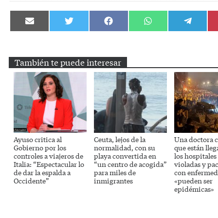
Compartir
Compartir
Compartir
Compartir
Compartir
en
en
en
en
en
Email
Twitter
Facebook
WhatsApp
Telegram
También te puede interesar
Ayuso critica al
Ceuta, lejos de la
Una doctora c
Gobierno por los
normalidad, con su
que están lle
controles a viajeros de
playa convertida en
los hospitales
Italia: “Espectacular lo
“un centro de acogida”
violadas y pa
de dar la espalda a
para miles de
con enfermed
Occidente”
inmigrantes
«pueden ser
epidémicas»