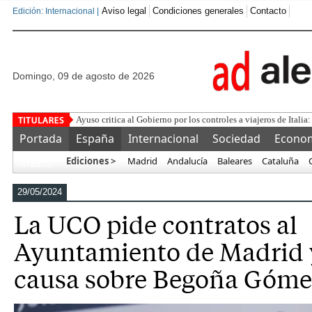
Aviso legal
Condiciones generales
Contacto
Edición: Internacional |
domingo, 09 de agosto de 2026
¿Se puede co
Portada
España
Internacional
Sociedad
Econo
Ediciones >
Madrid
Andalucía
Baleares
Cataluña
Más…
29/05/2024
La UCO pide contratos al
Ayuntamiento de Madrid y
causa sobre Begoña Góme