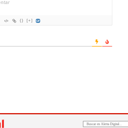
{}
[+]