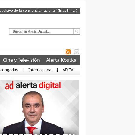
revulsivo de la conciencia nacional" (Blas Piñar)
Cine y Televisión
Alerta Kostka
scongadas
|
Internacional
|
AD TV