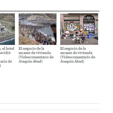
, el hotel
El negocio de la
El negocio de la
decidió
escasez de vivienda
escasez de vivienda
(Videocomentario de
(Videocomentario de
ario de
Joaquín Abad)
Joaquín Abad)
)