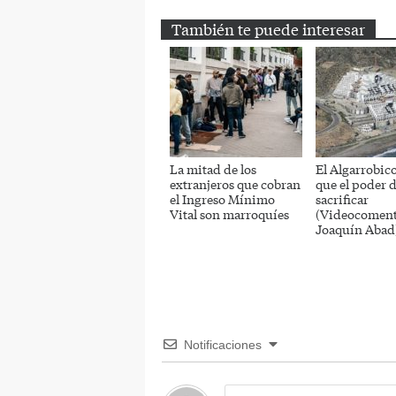
También te puede interesar
La mitad de los
El Algarrobico
extranjeros que cobran
que el poder 
el Ingreso Mínimo
sacrificar
Vital son marroquíes
(Videocoment
Joaquín Abad
Notificaciones