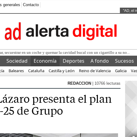
s generales
Contacto
Ads by
"AD, el 
l
Sociedad
Economía
Deportes
A fondo
Sucesos
cía
Baleares
Cataluña
Castilla y León
Reino de Valencia
Galicia
Va
REDACCION
| 10766 lecturas
ázaro presenta el plan
2-25 de Grupo