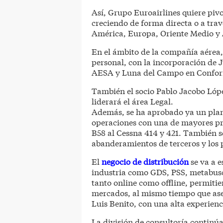
Así, Grupo Euroairlines quiere pivo
creciendo de forma directa o a tra
América, Europa, Oriente Medio y A
En el ámbito de la compañía aérea,
personal, con la incorporación de 
AESA y Luna del Campo en Conform
También el socio Pablo Jacobo Lóp
liderará el área Legal.
Además, se ha aprobado ya un plan d
operaciones con una de mayores pr
B58 al Cessna 414 y 421. También s
abanderamientos de terceros y los 
El
negocio de distribución
se va a e
industria como GDS, PSS, metabusc
tanto online como offline, permiti
mercados, al mismo tiempo que ase
Luis Benito, con una alta experienc
La división de consultoría continúa 