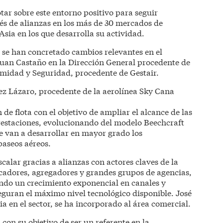
tar sobre este entorno positivo para seguir
vés de alianzas en los más de 30 mercados de
sia en los que desarrolla su actividad.
 se han concretado cambios relevantes en el
Juan Castaño en la Dirección General procedente de
idad y Seguridad, procedente de Gestair.
ez Lázaro, procedente de la aerolínea Sky Cana
e flota con el objetivo de ampliar el alcance de las
estaciones, evolucionando del modelo Beechcraft
e van a desarrollar en mayor grado los
paseos aéreos.
scalar gracias a alianzas con actores claves de la
adores, agregadores y grandes grupos de agencias,
endo un crecimiento exponencial en canales y
guran el máximo nivel tecnológico disponible. José
ia en el sector, se ha incorporado al área comercial.
con su objetivo de ser un referente en la