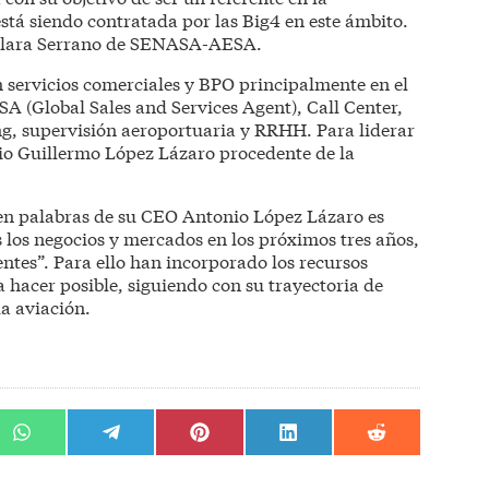
stá siendo contratada por las Big4 en este ámbito.
 Clara Serrano de SENASA-AESA.
en servicios comerciales y BPO principalmente en el
A (Global Sales and Services Agent), Call Center,
, supervisión aeroportuaria y RRHH. Para liderar
ocio Guillermo López Lázaro procedente de la
 en palabras de su CEO Antonio López Lázaro es
 los negocios y mercados en los próximos tres años,
ntes”. Para ello han incorporado los recursos
hacer posible, siguiendo con su trayectoria de
la aviación.
r
Compartir
Compartir
Compartir
Compartir
Compartir
en
en
en
en
en
WhatsApp
Telegram
Pinterest
LinkedIn
Reddit