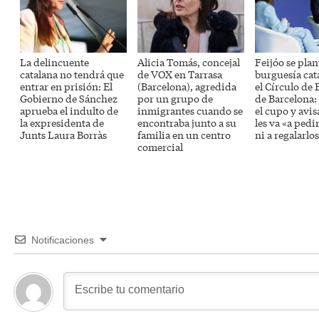
La delincuente
Alicia Tomás, concejal
Feijóo se plan
catalana no tendrá que
de VOX en Tarrasa
burguesía cat
entrar en prisión: El
(Barcelona), agredida
el Círculo de
Gobierno de Sánchez
por un grupo de
de Barcelona:
aprueba el indulto de
inmigrantes cuando se
el cupo y avis
la expresidenta de
encontraba junto a su
les va «a pedi
Junts Laura Borràs
familia en un centro
ni a regalarlo
comercial
Notificaciones