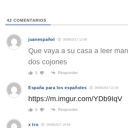
42
COMENTARIOS
juanespañol
30/08/2017 11:58
Que vaya a su casa a leer mar
dos cojones
Responder
0
España para los españoles
29/08/2017 21:04
https://m.imgur.com/YDb9IqV
Responder
0
x tro
29/08/2017 19:59