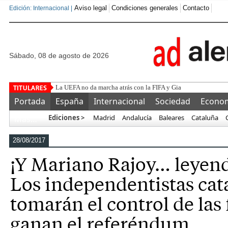
Aviso legal
Condiciones generales
Contacto
Edición: Internacional |
sábado, 08 de agosto de 2026
La UEFA no da marcha atrás con la FIFA y Gianni Infantino: "
Portada
España
Internacional
Sociedad
Econo
Ediciones >
Madrid
Andalucía
Baleares
Cataluña
Más…
28/08/2017
¡Y Mariano Rajoy… leyend
Los independentistas cat
tomarán el control de las 
ganan el referéndum