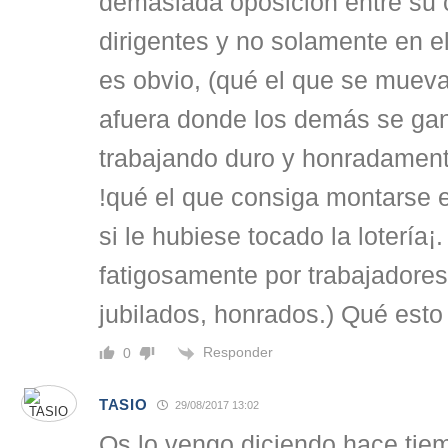
demasiada oposición entre su 
dirigentes y no solamente en el
es obvio, (qué el que se mueva 
afuera donde los demás se gan
trabajando duro y honradament
!qué el que consiga montarse 
si le hubiese tocado la lotería¡.
fatigosamente por trabajadores
jubilados, honrados.) Qué esto
Responder
0
TASIO
29/08/2017 13:02
Os lo vengo diciendo hace tie