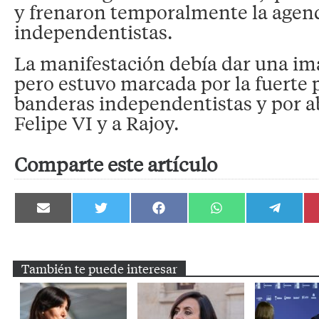
y frenaron temporalmente la agenda
independentistas.
La manifestación debía dar una im
pero estuvo marcada por la fuerte 
banderas independentistas y por a
Felipe VI y a Rajoy.
Comparte este artículo
Compartir
Compartir
Compartir
Compartir
Compartir
en
en
en
en
en
Email
Twitter
Facebook
WhatsApp
Telegram
También te puede interesar