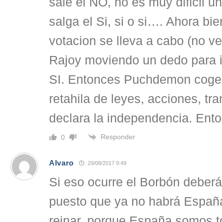
sale el NO, no es muy dificil 
salga el Si, si o si…. Ahora b
votacion se lleva a cabo (no v
Rajoy moviendo un dedo para im
SI. Entonces Puchdemon coge y
retahila de leyes, acciones, tra
declara la independencia. Ent
Responder
0
Alvaro
29/08/2017 9:49
Si eso ocurre el Borbón deberá 
puesto que ya no habrá España
reinar, porque España somos t