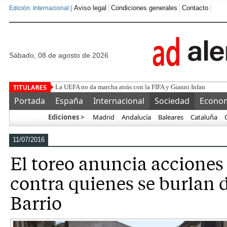
Aviso legal
Condiciones generales
Contacto
Edición: Internacional |
sábado, 08 de agosto de 2026
La UEFA no da marcha atrás con la FIFA y Gianni Infantino: "
Portada
España
Internacional
Sociedad
Econo
Ediciones >
Madrid
Andalucía
Baleares
Cataluña
Más…
11/07/2016
El toreo anuncia acciones 
contra quienes se burlan 
Barrio