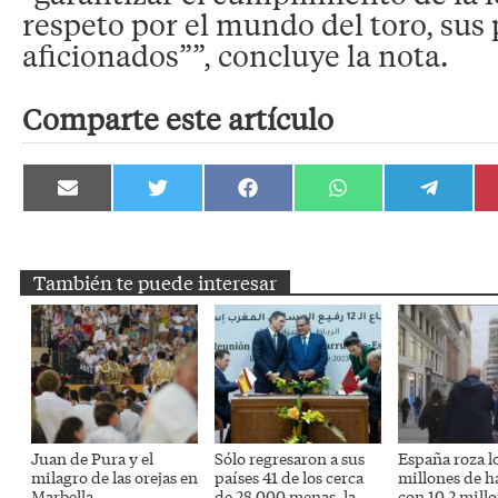
respeto por el mundo del toro, sus 
aficionados””, concluye la nota.
Comparte este artículo
Compartir
Compartir
Compartir
Compartir
Compartir
en
en
en
en
en
Email
Twitter
Facebook
WhatsApp
Telegram
También te puede interesar
Juan de Pura y el
Sólo regresaron a sus
España roza l
milagro de las orejas en
países 41 de los cerca
millones de h
Marbella
de 28.000 menas, la
con 10,2 mill